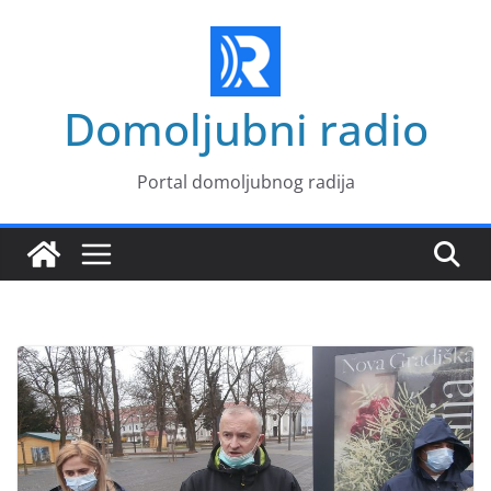
Skip
to
content
Domoljubni radio
Portal domoljubnog radija