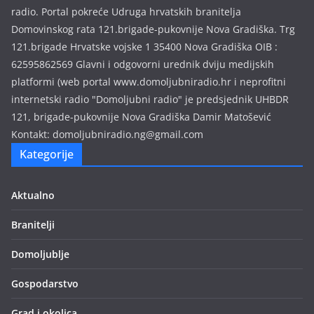
radio. Portal pokreće Udruga hrvatskih branitelja
j
Domovinskog rata 121.brigade-pukovnije Nova Gradiška. Trg
a
121.brigade Hrvatske vojske 1 35400 Nova Gradiška OIB :
62595862569 Glavni i odgovorni urednik dviju medijskih
platformi (web portal www.domoljubniradio.hr i neprofitni
internetski radio "Domoljubni radio" je predsjednik UHBDR
121, brigade-pukovnije Nova Gradiška Damir Matošević
Kontakt: domoljubniradio.ng@gmail.com
Kategorije
Aktualno
Branitelji
Domoljublje
Gospodarstvo
Grad i okolica