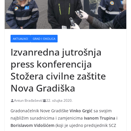
AKTUALNO
GRAD I OKOLICA
Izvanredna jutrošnja
press konferencija
Stožera civilne zaštite
Nova Gradiška
Antun Brađašević
22. ožujka 2020.
Gradonačelnik Nove Gradiške
Vinko Grgić
sa svojim
najbližim suradnicima i zamjenicima
Ivanom Trupina
i
Borislavom Vidošićem
(koji je ujedno predsjednik SCZ