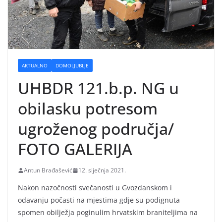
AKTUALNO
DOMOLJUBLJE
UHBDR 121.b.p. NG u
obilasku potresom
ugroženog područja/
FOTO GALERIJA
Antun Brađašević
12. siječnja 2021.
Nakon nazočnosti svečanosti u Gvozdanskom i
odavanju počasti na mjestima gdje su podignuta
spomen obilježja poginulim hrvatskim braniteljima na