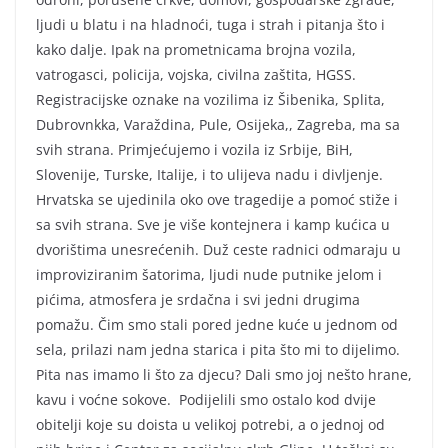
ljudi u blatu i na hladnoći, tuga i strah i pitanja što i
kako dalje. Ipak na prometnicama brojna vozila,
vatrogasci, policija, vojska, civilna zaštita, HGSS.
Registracijske oznake na vozilima iz Šibenika, Splita,
Dubrovnkka, Varaždina, Pule, Osijeka,, Zagreba, ma sa
svih strana. Primjećujemo i vozila iz Srbije, BiH,
Slovenije, Turske, Italije, i to ulijeva nadu i divljenje.
Hrvatska se ujedinila oko ove tragedije a pomoć stiže i
sa svih strana. Sve je više kontejnera i kamp kućica u
dvorištima unesrećenih. Duž ceste radnici odmaraju u
improviziranim šatorima, ljudi nude putnike jelom i
pićima, atmosfera je srdačna i svi jedni drugima
pomažu. Čim smo stali pored jedne kuće u jednom od
sela, prilazi nam jedna starica i pita što mi to dijelimo.
Pita nas imamo li što za djecu? Dali smo joj nešto hrane,
kavu i voćne sokove. Podijelili smo ostalo kod dvije
obitelji koje su doista u velikoj potrebi, a o jednoj od