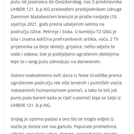
putu od Jasenovca do Gvozdanskog, nas 5 predstavnika
UHBDR 121. b.p.NG predvođeni predsjednikom Udruge
Damirom Matoševićem krenulo je prošle nedjelje (10.
siječnja 2021. god) prema udaljenim selima na
području Gline, Petrinje i Siska. U kombiju TZ GNG je
bila i znatna količina prehrambenih artikla, voća, 2 TV
prijemnika za dvije obitelji, grijalice, nešto odjeće te
vode i sokova. Sve je podijeljeno ugroženim obiteljima
koje se i ovog puta zahvaljuju na darovanom.
Gotovo svakodnevno ovih dana iz Nove Gradiške prema
ugroženom području ide više teretnih i putničkih vozila
natovarenih humanitarnom pomoći, a tako će biti još
puno puta barem kada je riječ o pomoći koja se šalje iz
UHBDR 121. b.p.NG.
Snijeg je uporno padao a ono što se moglo vidjeti iz
vozila je doista sve nas ganulo. Popucale prometnice,
odroni, porušene crkve, domovi, gospodarske zgrade,