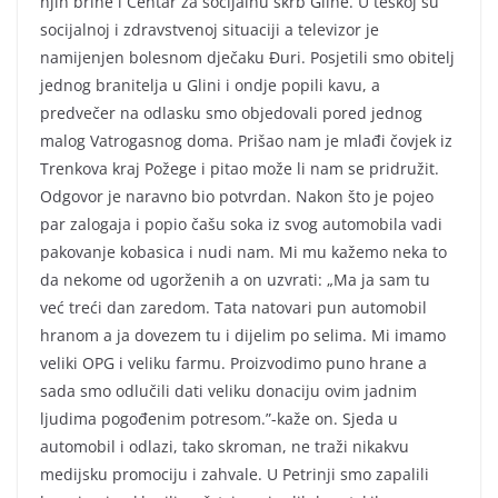
njih brine i Centar za socijalnu skrb Gline. U teškoj su
socijalnoj i zdravstvenoj situaciji a televizor je
namijenjen bolesnom dječaku Đuri. Posjetili smo obitelj
jednog branitelja u Glini i ondje popili kavu, a
predvečer na odlasku smo objedovali pored jednog
malog Vatrogasnog doma. Prišao nam je mlađi čovjek iz
Trenkova kraj Požege i pitao može li nam se pridružit.
Odgovor je naravno bio potvrdan. Nakon što je pojeo
par zalogaja i popio čašu soka iz svog automobila vadi
pakovanje kobasica i nudi nam. Mi mu kažemo neka to
da nekome od ugorženih a on uzvrati: „Ma ja sam tu
već treći dan zaredom. Tata natovari pun automobil
hranom a ja dovezem tu i dijelim po selima. Mi imamo
veliki OPG i veliku farmu. Proizvodimo puno hrane a
sada smo odlučili dati veliku donaciju ovim jadnim
ljudima pogođenim potresom.”-kaže on. Sjeda u
automobil i odlazi, tako skroman, ne traži nikakvu
medijsku promociju i zahvale. U Petrinji smo zapalili