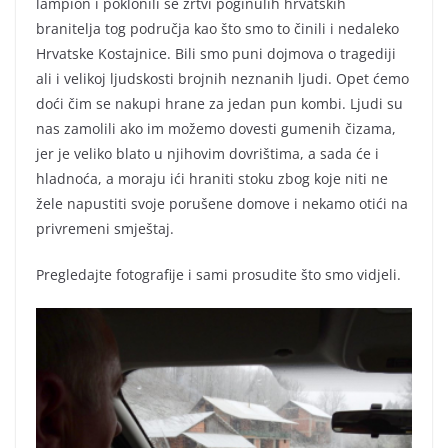
lampion i poklonili se žrtvi poginulih hrvatskih
branitelja tog područja kao što smo to činili i nedaleko
Hrvatske Kostajnice. Bili smo puni dojmova o tragediji
ali i velikoj ljudskosti brojnih neznanih ljudi. Opet ćemo
doći čim se nakupi hrane za jedan pun kombi. Ljudi su
nas zamolili ako im možemo dovesti gumenih čizama,
jer je veliko blato u njihovim dovrištima, a sada će i
hladnoća, a moraju ići hraniti stoku zbog koje niti ne
žele napustiti svoje porušene domove i nekamo otići na
privremeni smještaj.
Pregledajte fotografije i sami prosudite što smo vidjeli.