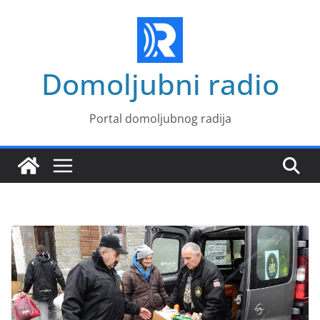
Skip
to
content
Domoljubni radio
Portal domoljubnog radija