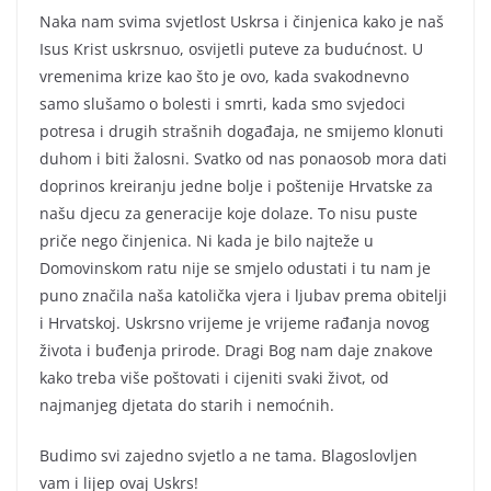
Naka nam svima svjetlost Uskrsa i činjenica kako je naš
Isus Krist uskrsnuo, osvijetli puteve za budućnost. U
vremenima krize kao što je ovo, kada svakodnevno
samo slušamo o bolesti i smrti, kada smo svjedoci
potresa i drugih strašnih događaja, ne smijemo klonuti
duhom i biti žalosni. Svatko od nas ponaosob mora dati
doprinos kreiranju jedne bolje i poštenije Hrvatske za
našu djecu za generacije koje dolaze. To nisu puste
priče nego činjenica. Ni kada je bilo najteže u
Domovinskom ratu nije se smjelo odustati i tu nam je
puno značila naša katolička vjera i ljubav prema obitelji
i Hrvatskoj. Uskrsno vrijeme je vrijeme rađanja novog
života i buđenja prirode. Dragi Bog nam daje znakove
kako treba više poštovati i cijeniti svaki život, od
najmanjeg djetata do starih i nemoćnih.
Budimo svi zajedno svjetlo a ne tama. Blagoslovljen
vam i lijep ovaj Uskrs!