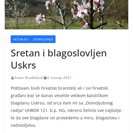
AKTUALNO
DOMOLJUBLJE
Sretan i blagoslovljen
Uskrs
Antun Brađašević
4. travnja 2021.
Poštovani bivši hrvatski branitelji ali i svi hrvatski
građani koji se danas veselite velikom katoličkom
blagdanu Uskrsu, od srca Vam mi sa „Domoljubnog
radija“ UHBDR 121. b.p. NG, iskreno želimo sve najbolje,
te da ove blagdane svi provedemo u miru, blagoslovu i
zadovoljstvu.