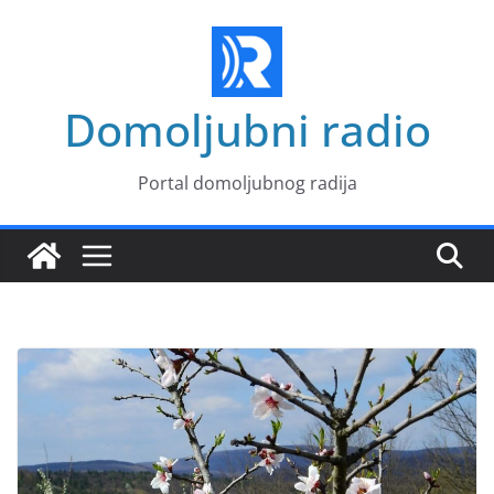
Skip
to
content
Domoljubni radio
Portal domoljubnog radija