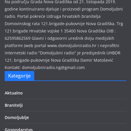
Na području Grada Nova Gradiška od 21. listopada 2019.
s
godine kontinuirano djeluje i proizvodi program Domoljubni
i
radio. Portal pokreće Udruga hrvatskih branitelja
j
Domovinskog rata 121.brigade-pukovnije Nova Gradiška. Trg
a
121.brigade Hrvatske vojske 1 35400 Nova Gradiška OIB :
62595862569 Glavni i odgovorni urednik dviju medijskih
platformi (web portal www.domoljubniradio.hr i neprofitni
internetski radio "Domoljubni radio" je predsjednik UHBDR
121, brigade-pukovnije Nova Gradiška Damir Matošević
Kontakt: domoljubniradio.ng@gmail.com
Kategorije
Aktualno
Branitelji
Domoljublje
Gospodarstvo