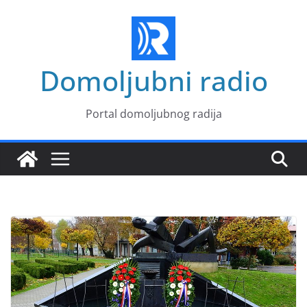
Skip
to
content
Domoljubni radio
Portal domoljubnog radija