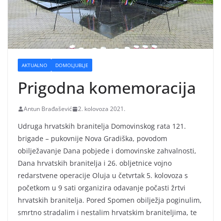
AKTUALNO
DOMOLJUBLJE
Prigodna komemoracija
Antun Brađašević
2. kolovoza 2021.
Udruga hrvatskih branitelja Domovinskog rata 121.
brigade – pukovnije Nova Gradiška, povodom
obilježavanje Dana pobjede i domovinske zahvalnosti,
Dana hrvatskih branitelja i 26. obljetnice vojno
redarstvene operacije Oluja u četvrtak 5. kolovoza s
početkom u 9 sati organizira odavanje počasti žrtvi
hrvatskih branitelja. Pored Spomen obilježja poginulim,
smrtno stradalim i nestalim hrvatskim braniteljima, te