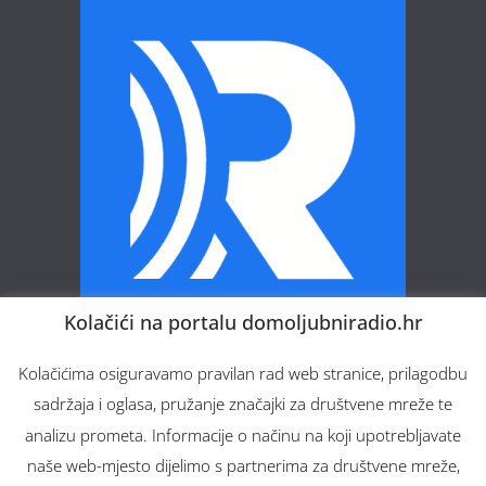
Kolačići na portalu domoljubniradio.hr
Domoljubni radio – Vaš web radio.
Kolačićima osiguravamo pravilan rad web stranice, prilagodbu
sadržaja i oglasa, pružanje značajki za društvene mreže te
analizu prometa. Informacije o načinu na koji upotrebljavate
naše web-mjesto dijelimo s partnerima za društvene mreže,
Copyright © 2026
Domoljubni radio
. All rights reserved.