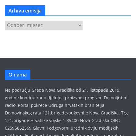
Arhiva emisija
A
r
h
i
v
a
e
O nama
m
i
Na području Grada Nova Gradiška od 21. listopada 2019.
s
godine kontinuirano djeluje i proizvodi program Domoljubni
i
radio. Portal pokreće Udruga hrvatskih branitelja
j
Domovinskog rata 121.brigade-pukovnije Nova Gradiška. Trg
a
121.brigade Hrvatske vojske 1 35400 Nova Gradiška OIB :
62595862569 Glavni i odgovorni urednik dviju medijskih
platformi (web portal www.domoljubniradio.hr i neprofitni