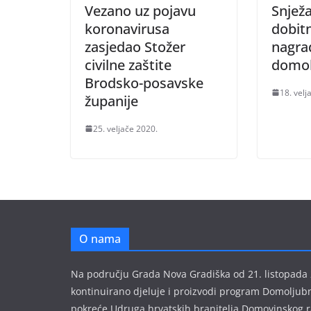
Vezano uz pojavu
Snježa
koronavirusa
dobit
zasjedao Stožer
nagra
civilne zaštite
domol
Brodsko-posavske
18. velj
županije
25. veljače 2020.
O nama
Na području Grada Nova Gradiška od 21. listopada
kontinuirano djeluje i proizvodi program Domoljubni
pokreće Udruga hrvatskih branitelja Domovinskog r