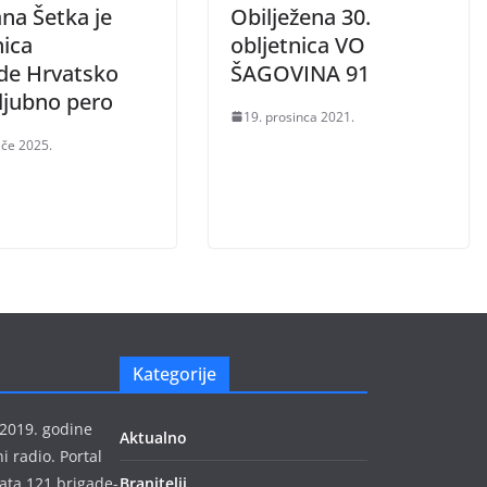
na Šetka je
Obilježena 30.
nica
obljetnica VO
de Hrvatsko
ŠAGOVINA 91
jubno pero
19. prosinca 2021.
ače 2025.
Kategorije
 2019. godine
Aktualno
 radio. Portal
ata 121.brigade-
Branitelji