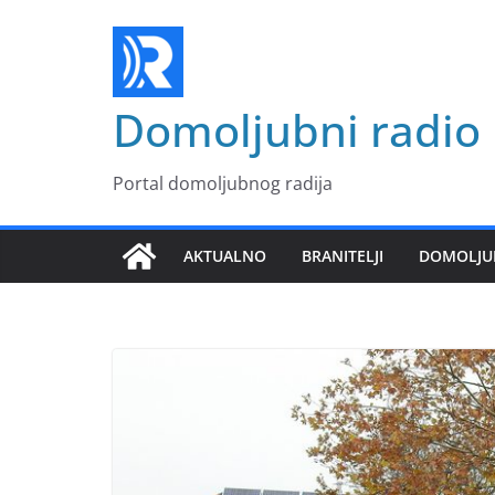
Skip
to
content
Domoljubni radio
Portal domoljubnog radija
AKTUALNO
BRANITELJI
DOMOLJU