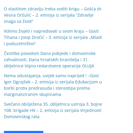
O vlastitom zdravlju treba voditi brigu – Gošća dr.
Vesna Oršulić – 2. emisija iz serijala “Zdravlje
snaga za život”
Volimo živjeti i napredovati u svom kraju – Gosti
Tihana i Josip Dročić – 3. emisija iz serijala „Mladi
i poduzetništvo“
Čestitka povodom Dana pobjede i domovinske
zahvalnosti, Dana hrvatskih branitelja i 31.
obljetnice Vojno-redarstvene operacije OLUJA
Nema odustajanja, uvijek samo naprijed ! –Gost
Igor Ograjšek – 2. emisija iz serijala Edukacijom u
borbi protiv predrasuda i stereotipa prema
marginaliziranim skupinama
Svečano obilježena 35. obljetnica ustroja 3. bojne
108. brigade HV – 2. emisija iz serijala Vrijednosti
Domovinskog rata