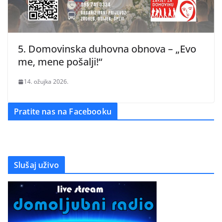
5. Domovinska duhovna obnova – „Evo
me, mene pošalji!“
14. ožujka 2026.
Pratite nas na Facebooku
Slušaj uživo