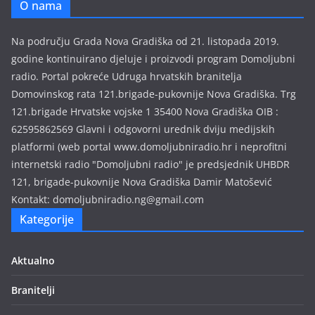
O nama
m
i
Na području Grada Nova Gradiška od 21. listopada 2019.
s
godine kontinuirano djeluje i proizvodi program Domoljubni
i
radio. Portal pokreće Udruga hrvatskih branitelja
j
Domovinskog rata 121.brigade-pukovnije Nova Gradiška. Trg
a
121.brigade Hrvatske vojske 1 35400 Nova Gradiška OIB :
62595862569 Glavni i odgovorni urednik dviju medijskih
platformi (web portal www.domoljubniradio.hr i neprofitni
internetski radio "Domoljubni radio" je predsjednik UHBDR
121, brigade-pukovnije Nova Gradiška Damir Matošević
Kontakt: domoljubniradio.ng@gmail.com
Kategorije
Aktualno
Branitelji