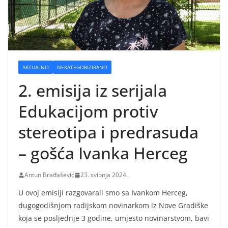
AKTUALNO
NEKATEGORIZIRANO
2. emisija iz serijala
Edukacijom protiv
stereotipa i predrasuda
– gošća Ivanka Herceg
Antun Brađašević
23. svibnja 2024.
U ovoj emisiji razgovarali smo sa Ivankom Herceg,
dugogodišnjom radijskom novinarkom iz Nove Gradiške
koja se posljednje 3 godine, umjesto novinarstvom, bavi