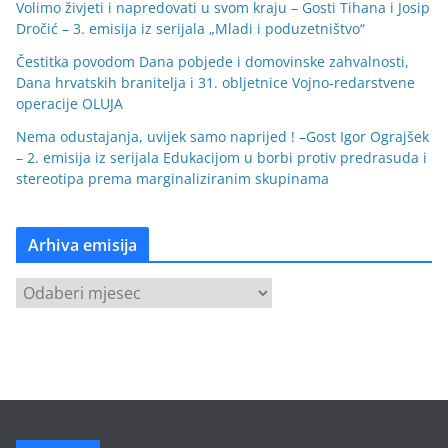
Volimo živjeti i napredovati u svom kraju – Gosti Tihana i Josip
Dročić – 3. emisija iz serijala „Mladi i poduzetništvo“
Čestitka povodom Dana pobjede i domovinske zahvalnosti,
Dana hrvatskih branitelja i 31. obljetnice Vojno-redarstvene
operacije OLUJA
Nema odustajanja, uvijek samo naprijed ! –Gost Igor Ograjšek
– 2. emisija iz serijala Edukacijom u borbi protiv predrasuda i
stereotipa prema marginaliziranim skupinama
Arhiva emisija
A
r
h
i
v
a
e