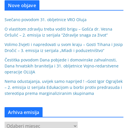
Nove objave
Svečano povodom 31. obljetnice VRO Oluja
O vlastitom zdravlju treba voditi brigu – Gošća dr. Vesna
Oršulić – 2. emisija iz serijala “Zdravlje snaga za život”
Volimo živjeti i napredovati u svom kraju – Gosti Tihana i Josip
Dročić – 3. emisija iz serijala „Mladi i poduzetništvo“
Čestitka povodom Dana pobjede i domovinske zahvalnosti,
Dana hrvatskih branitelja i 31. obljetnice Vojno-redarstvene
operacije OLUJA
Nema odustajanja, uvijek samo naprijed ! –Gost Igor Ograjšek
– 2. emisija iz serijala Edukacijom u borbi protiv predrasuda i
stereotipa prema marginaliziranim skupinama
Arhiva emisija
A