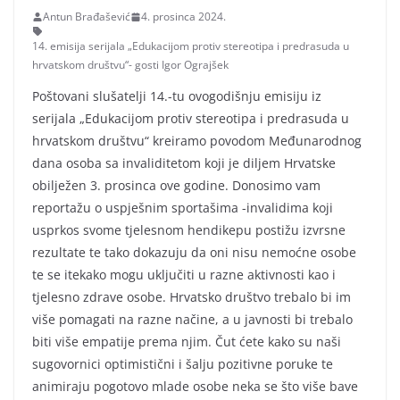
Antun Brađašević
4. prosinca 2024.
14. emisija serijala „Edukacijom protiv stereotipa i predrasuda u
hrvatskom društvu“- gosti Igor Ograjšek
Poštovani slušatelji 14.-tu ovogodišnju emisiju iz
serijala „Edukacijom protiv stereotipa i predrasuda u
hrvatskom društvu“ kreiramo povodom Međunarodnog
dana osoba sa invaliditetom koji je diljem Hrvatske
obilježen 3. prosinca ove godine. Donosimo vam
reportažu o uspješnim sportašima -invalidima koji
usprkos svome tjelesnom hendikepu postižu izvrsne
rezultate te tako dokazuju da oni nisu nemoćne osobe
te se itekako mogu uključiti u razne aktivnosti kao i
tjelesno zdrave osobe. Hrvatsko društvo trebalo bi im
više pomagati na razne načine, a u javnosti bi trebalo
biti više empatije prema njim. Čut ćete kako su naši
sugovornici optimistični i šalju pozitivne poruke te
animiraju pogotovo mlade osobe neka se što više bave