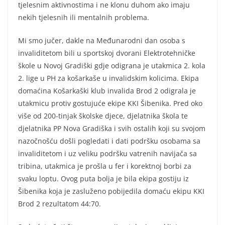
tjelesnim aktivnostima i ne klonu duhom ako imaju
nekih tjelesnih ili mentalnih problema.
Mi smo jučer, dakle na Međunarodni dan osoba s
invaliditetom bili u sportskoj dvorani Elektrotehničke
škole u Novoj Gradiški gdje odigrana je utakmica 2. kola
2. lige u PH za košarkaše u invalidskim kolicima. Ekipa
domaćina Košarkaški klub invalida Brod 2 odigrala je
utakmicu protiv gostujuće ekipe KKI Šibenika. Pred oko
više od 200-tinjak školske djece, djelatnika škola te
djelatnika PP Nova Gradiška i svih ostalih koji su svojom
nazočnošću došli pogledati i dati podršku osobama sa
invaliditetom i uz veliku podršku vatrenih navijača sa
tribina, utakmica je prošla u fer i korektnoj borbi za
svaku loptu. Ovog puta bolja je bila ekipa gostiju iz
Šibenika koja je zasluženo pobijedila domaću ekipu KKI
Brod 2 rezultatom 44:70.