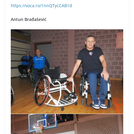
https://voca.ro/1nnQTycCAB1d
Antun Brađašević