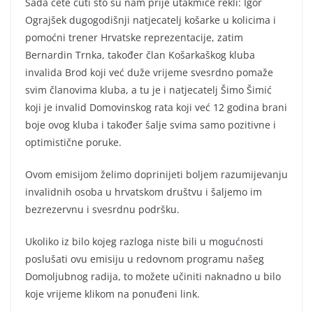
Sada ćete čuti što su nam prije utakmice rekli: Igor
Ograjšek dugogodišnji natjecatelj košarke u kolicima i
pomoćni trener Hrvatske reprezentacije, zatim
Bernardin Trnka, također član Košarkaškog kluba
invalida Brod koji već duže vrijeme svesrdno pomaže
svim članovima kluba, a tu je i natjecatelj Šimo Šimić
koji je invalid Domovinskog rata koji već 12 godina brani
boje ovog kluba i također šalje svima samo pozitivne i
optimistične poruke.
Ovom emisijom želimo doprinijeti boljem razumijevanju
invalidnih osoba u hrvatskom društvu i šaljemo im
bezrezervnu i svesrdnu podršku.
Ukoliko iz bilo kojeg razloga niste bili u mogućnosti
poslušati ovu emisiju u redovnom programu našeg
Domoljubnog radija, to možete učiniti naknadno u bilo
koje vrijeme klikom na ponuđeni link.