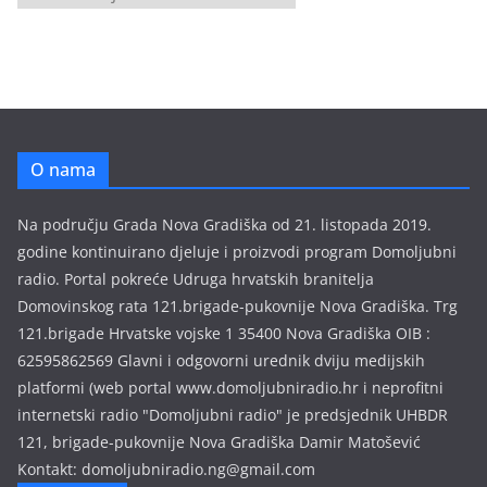
r
h
i
v
a
e
O nama
m
i
Na području Grada Nova Gradiška od 21. listopada 2019.
s
godine kontinuirano djeluje i proizvodi program Domoljubni
i
radio. Portal pokreće Udruga hrvatskih branitelja
j
Domovinskog rata 121.brigade-pukovnije Nova Gradiška. Trg
a
121.brigade Hrvatske vojske 1 35400 Nova Gradiška OIB :
62595862569 Glavni i odgovorni urednik dviju medijskih
platformi (web portal www.domoljubniradio.hr i neprofitni
internetski radio "Domoljubni radio" je predsjednik UHBDR
121, brigade-pukovnije Nova Gradiška Damir Matošević
Kontakt: domoljubniradio.ng@gmail.com