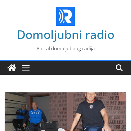
Skip
to
content
Domoljubni radio
Portal domoljubnog radija