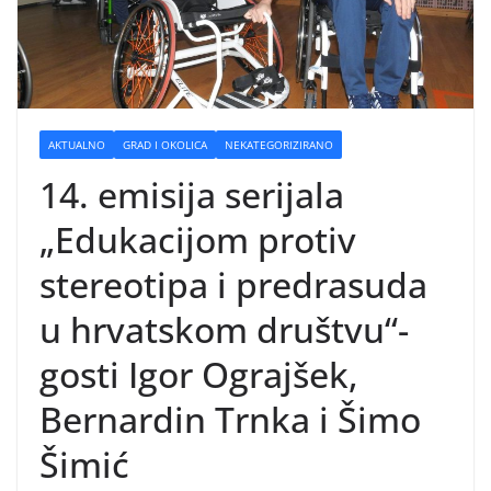
AKTUALNO
GRAD I OKOLICA
NEKATEGORIZIRANO
14. emisija serijala
„Edukacijom protiv
stereotipa i predrasuda
u hrvatskom društvu“-
gosti Igor Ograjšek,
Bernardin Trnka i Šimo
Šimić