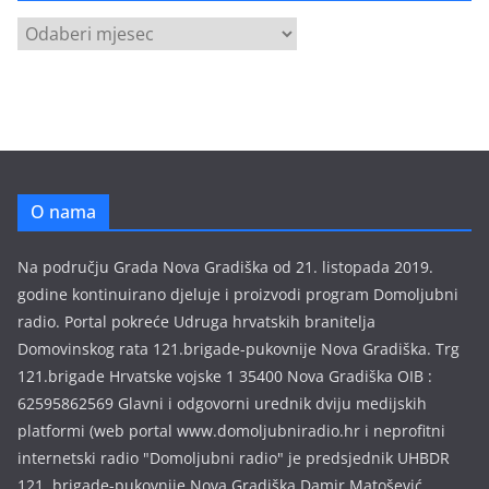
A
r
h
i
v
a
e
O nama
m
i
Na području Grada Nova Gradiška od 21. listopada 2019.
s
godine kontinuirano djeluje i proizvodi program Domoljubni
i
radio. Portal pokreće Udruga hrvatskih branitelja
j
Domovinskog rata 121.brigade-pukovnije Nova Gradiška. Trg
a
121.brigade Hrvatske vojske 1 35400 Nova Gradiška OIB :
62595862569 Glavni i odgovorni urednik dviju medijskih
platformi (web portal www.domoljubniradio.hr i neprofitni
internetski radio "Domoljubni radio" je predsjednik UHBDR
121, brigade-pukovnije Nova Gradiška Damir Matošević