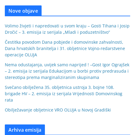
Nove objave
Volimo živjeti i napredovati u svom kraju – Gosti Tihana i Josip
Dročić – 3. emisija iz serijala „Mladi i poduzetništvo“
Čestitka povodom Dana pobjede i domovinske zahvalnosti,
Dana hrvatskih branitelja i 31. obljetnice Vojno-redarstvene
operacije OLUJA
Nema odustajanja, uvijek samo naprijed ! –Gost Igor Ograjšek
– 2. emisija iz serijala Edukacijom u borbi protiv predrasuda i
stereotipa prema marginaliziranim skupinama
Svečano obilježena 35. obljetnica ustroja 3. bojne 108.
brigade HV – 2. emisija iz serijala Vrijednosti Domovinskog
rata
Obilježavanje obljetnice VRO OLUJA u Novoj Gradiški
Arhiva emisija