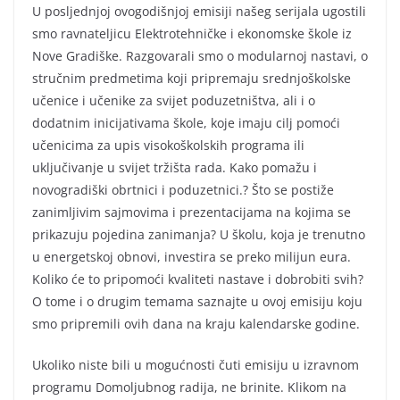
U posljednjoj ovogodišnjoj emisiji našeg serijala ugostili
smo ravnateljicu Elektrotehničke i ekonomske škole iz
Nove Gradiške. Razgovarali smo o modularnoj nastavi, o
stručnim predmetima koji pripremaju srednjoškolske
učenice i učenike za svijet poduzetništva, ali i o
dodatnim inicijativama škole, koje imaju cilj pomoći
učenicima za upis visokoškolskih programa ili
uključivanje u svijet tržišta rada. Kako pomažu i
novogradiški obrtnici i poduzetnici.? Što se postiže
zanimljivim sajmovima i prezentacijama na kojima se
prikazuju pojedina zanimanja? U školu, koja je trenutno
u energetskoj obnovi, investira se preko milijun eura.
Koliko će to pripomoći kvaliteti nastave i dobrobiti svih?
O tome i o drugim temama saznajte u ovoj emisiju koju
smo pripremili ovih dana na kraju kalendarske godine.
Ukoliko niste bili u mogućnosti čuti emisiju u izravnom
programu Domoljubnog radija, ne brinite. Klikom na