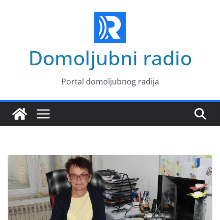
Skip
to
content
Domoljubni radio
Portal domoljubnog radija