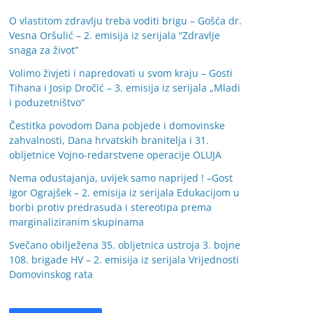
O vlastitom zdravlju treba voditi brigu – Gošća dr.
Vesna Oršulić – 2. emisija iz serijala “Zdravlje
snaga za život”
Volimo živjeti i napredovati u svom kraju – Gosti
Tihana i Josip Dročić – 3. emisija iz serijala „Mladi
i poduzetništvo“
Čestitka povodom Dana pobjede i domovinske
zahvalnosti, Dana hrvatskih branitelja i 31.
obljetnice Vojno-redarstvene operacije OLUJA
Nema odustajanja, uvijek samo naprijed ! –Gost
Igor Ograjšek – 2. emisija iz serijala Edukacijom u
borbi protiv predrasuda i stereotipa prema
marginaliziranim skupinama
Svečano obilježena 35. obljetnica ustroja 3. bojne
108. brigade HV – 2. emisija iz serijala Vrijednosti
Domovinskog rata