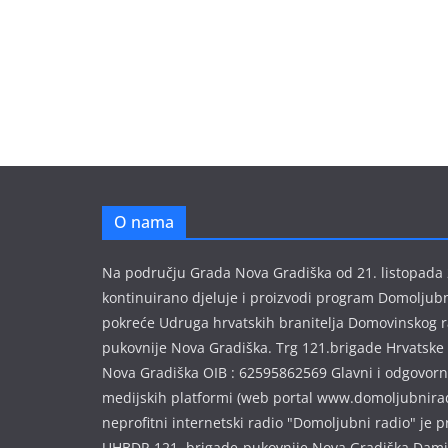
O nama
Na području Grada Nova Gradiška od 21. listopada
kontinuirano djeluje i proizvodi program Domoljubni
pokreće Udruga hrvatskih branitelja Domovinskog r
pukovnije Nova Gradiška. Trg 121.brigade Hrvatske
Nova Gradiška OIB : 62595862569 Glavni i odgovorn
medijskih platformi (web portal www.domoljubnirad
neprofitni internetski radio "Domoljubni radio" je 
UHBDR 121, brigade-pukovnije Nova Gradiška Dami