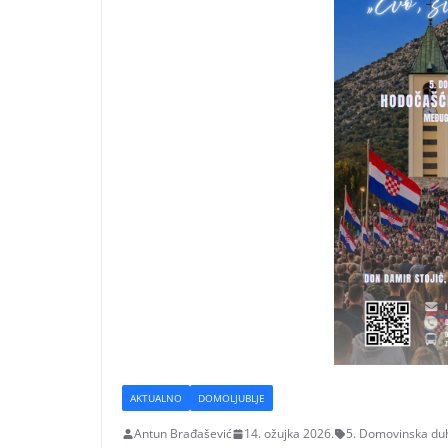
AKTUALNO
DOMOLJUBLJE
Antun Brađašević
14. ožujka 2026.
5. Domovinska du