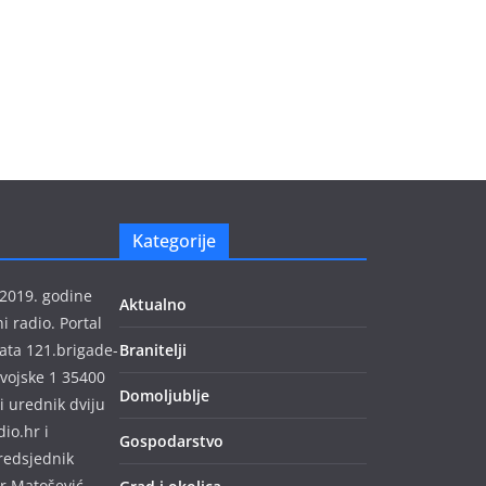
Kategorije
 2019. godine
Aktualno
 radio. Portal
ata 121.brigade-
Branitelji
 vojske 1 35400
Domoljublje
i urednik dviju
io.hr i
Gospodarstvo
predsjednik
r Matošević