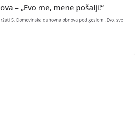
va – „Evo me, mene pošalji!“
održati 5. Domovinska duhovna obnova pod geslom „Evo, sve