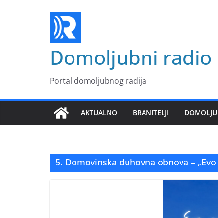
Skip
to
content
Domoljubni radio
Portal domoljubnog radija
AKTUALNO
BRANITELJI
DOMOLJU
5. Domovinska duhovna obnova – „Evo