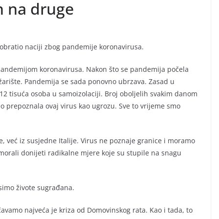
ih na druge
obratio naciji zbog pandemije koronavirusa.
 pandemijom koronavirusa. Nakon što se pandemija počela
o žarište. Pandemija se sada ponovno ubrzava. Zasad u
12 tisuća osoba u samoizolaciji. Broj oboljelih svakim danom
rano prepoznala ovaj virus kao ugrozu. Sve to vrijeme smo
ne, već iz susjedne Italije. Virus ne poznaje granice i moramo
morali donijeti radikalne mjere koje su stupile na snagu
simo živote sugrađana.
avamo najveća je kriza od Domovinskog rata. Kao i tada, to