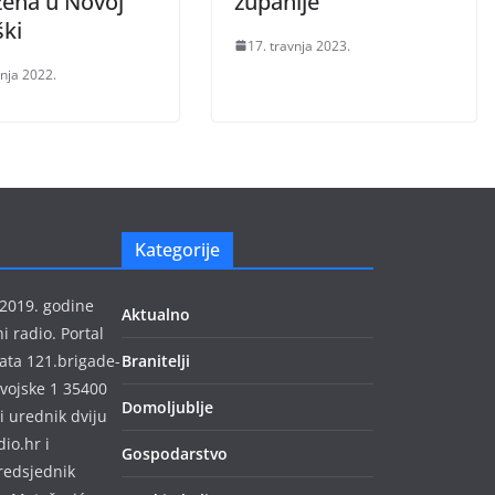
žena u Novoj
županije
ški
17. travnja 2023.
čnja 2022.
Kategorije
 2019. godine
Aktualno
 radio. Portal
ata 121.brigade-
Branitelji
 vojske 1 35400
Domoljublje
i urednik dviju
io.hr i
Gospodarstvo
predsjednik