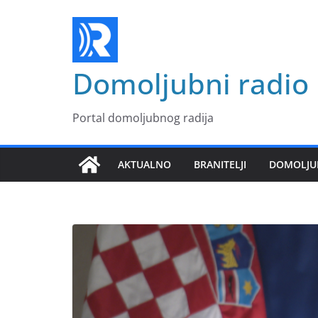
Skip
to
content
Domoljubni radio
Portal domoljubnog radija
AKTUALNO
BRANITELJI
DOMOLJU