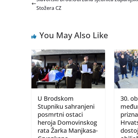
Stožera CZ
You May Also Like
U Brodskom
30. ob
Stupniku sahranjeni
među
posmrtni ostaci
prizn
heroja Domovinskog
Hrvat
rata Žarka Manjkasa-
dosto