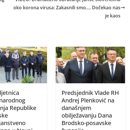
oko korona virusa: Zakasnili smo…. Dočekao nas
je kaos
ljetnica
Predsjednik Vlade RH
narodnog
Andrej Plenković na
anja Republike
današnjem
ske
obilježavanju Dana
janstveno
Brodsko-posavske