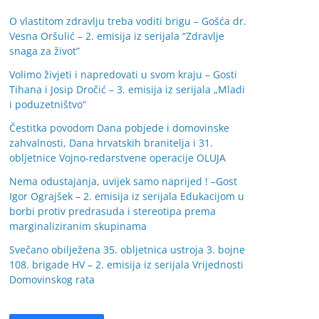
O vlastitom zdravlju treba voditi brigu – Gošća dr.
Vesna Oršulić – 2. emisija iz serijala “Zdravlje
snaga za život”
Volimo živjeti i napredovati u svom kraju – Gosti
Tihana i Josip Dročić – 3. emisija iz serijala „Mladi
i poduzetništvo“
Čestitka povodom Dana pobjede i domovinske
zahvalnosti, Dana hrvatskih branitelja i 31.
obljetnice Vojno-redarstvene operacije OLUJA
Nema odustajanja, uvijek samo naprijed ! –Gost
Igor Ograjšek – 2. emisija iz serijala Edukacijom u
borbi protiv predrasuda i stereotipa prema
marginaliziranim skupinama
Svečano obilježena 35. obljetnica ustroja 3. bojne
108. brigade HV – 2. emisija iz serijala Vrijednosti
Domovinskog rata