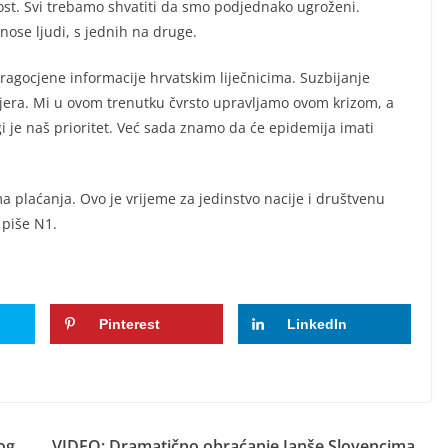
nost. Svi trebamo shvatiti da smo podjednako ugroženi.
nose ljudi, s jednih na druge.
ragocjene informacije hrvatskim liječnicima. Suzbijanje
 mjera. Mi u ovom trenutku čvrsto upravljamo ovom krizom, a
 je naš prioritet. Već sada znamo da će epidemija imati
 plaćanja. Ovo je vrijeme za jedinstvo nacije i društvenu
 piše N1.
Pinterest
LinkedIn
og
VIDEO: Dramatično obraćanje Janše Slovencima