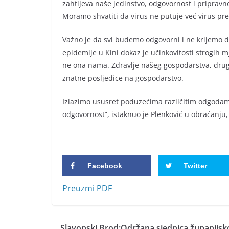
zahtijeva naše jedinstvo, odgovornost i priprav
Moramo shvatiti da virus ne putuje već virus pre
Važno je da svi budemo odgovorni i ne krijemo d
epidemije u Kini dokaz je učinkovitosti strogih
ne ona nama. Zdravlje našeg gospodarstva, drugi
znatne posljedice na gospodarstvo.
Izlazimo ususret poduzećima različitim odgodama
odgovornost”, istaknuo je Plenković u obraćanju,
Facebook
Twitter
Preuzmi PDF
Slavonski Brod:Održana sjednica županijsk