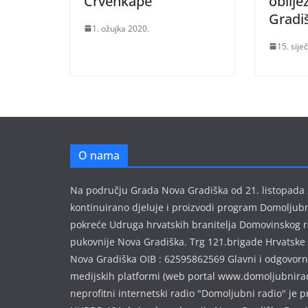
Crvenkape
obilje
Gradi
1. ožujka 2020.
15. sije
O nama
Na području Grada Nova Gradiška od 21. listopada
kontinuirano djeluje i proizvodi program Domoljubni
pokreće Udruga hrvatskih branitelja Domovinskog r
pukovnije Nova Gradiška. Trg 121.brigade Hrvatske
Nova Gradiška OIB : 62595862569 Glavni i odgovorn
medijskih platformi (web portal www.domoljubnirad
neprofitni internetski radio "Domoljubni radio" je 