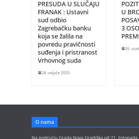
PRESUDA U SLUČAJU
POZI
FRANAK : Ustavni
U BR
sud odbio
POSAV
Zagrebačku banku
3 OS
koja se žalila na
PREM
povredu pravičnosti
26. stu
suđenja i pristranost
Vrhovnog suda
28. veljače 2020.
O nama
Na području Grada Nova Gradiška od 21. listopada