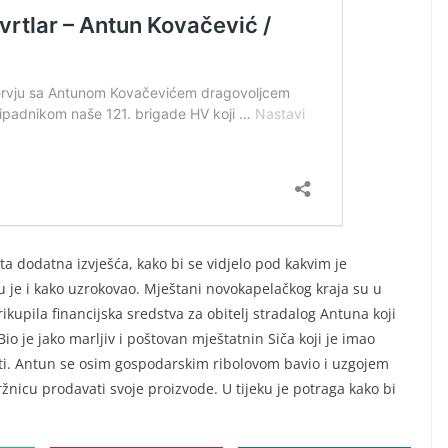
a dodatna izvješća, kako bi se vidjelo pod kakvim je
ju je i kako uzrokovao. Mještani novokapelačkog kraja su u
rikupila financijska sredstva za obitelj stradalog Antuna koji
. Bio je jako marljiv i poštovan mještatnin Siča koji je imao
sti. Antun se osim gospodarskim ribolovom bavio i uzgojem
žnicu prodavati svoje proizvode. U tijeku je potraga kako bi