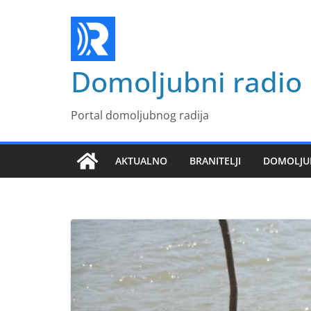
Skip
to
content
Domoljubni radio
Portal domoljubnog radija
AKTUALNO
BRANITELJI
DOMOLJU