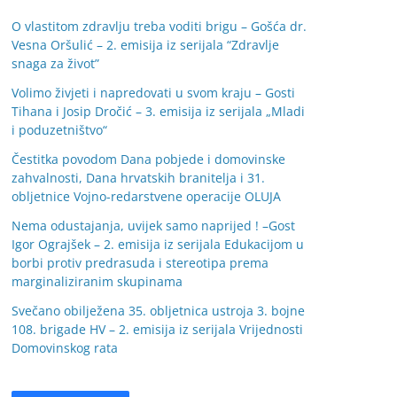
O vlastitom zdravlju treba voditi brigu – Gošća dr.
Vesna Oršulić – 2. emisija iz serijala “Zdravlje
snaga za život”
Volimo živjeti i napredovati u svom kraju – Gosti
Tihana i Josip Dročić – 3. emisija iz serijala „Mladi
i poduzetništvo“
Čestitka povodom Dana pobjede i domovinske
zahvalnosti, Dana hrvatskih branitelja i 31.
obljetnice Vojno-redarstvene operacije OLUJA
Nema odustajanja, uvijek samo naprijed ! –Gost
Igor Ograjšek – 2. emisija iz serijala Edukacijom u
borbi protiv predrasuda i stereotipa prema
marginaliziranim skupinama
Svečano obilježena 35. obljetnica ustroja 3. bojne
108. brigade HV – 2. emisija iz serijala Vrijednosti
Domovinskog rata