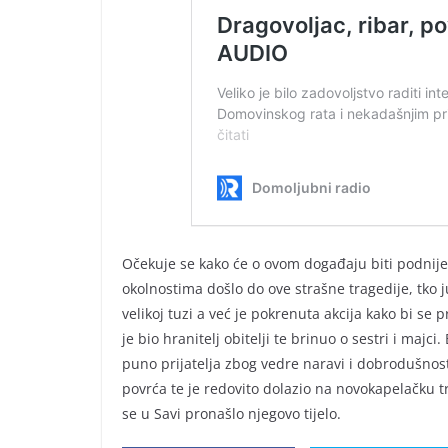
Očekuje se kako će o ovom događaju biti podnijet
okolnostima došlo do ove strašne tragedije, tko 
velikoj tuzi a već je pokrenuta akcija kako bi se p
je bio hranitelj obitelji te brinuo o sestri i majci
puno prijatelja zbog vedre naravi i dobrodušno
povrća te je redovito dolazio na novokapelačku tr
se u Savi pronašlo njegovo tijelo.