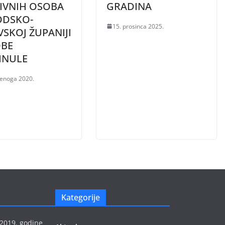
TIVNIH OSOBA
GRADINA
ODSKO-
15. prosinca 2025.
SKOJ ŽUPANIJI
OBE
INULE
denoga 2020.
Kategorije
 2019. godine