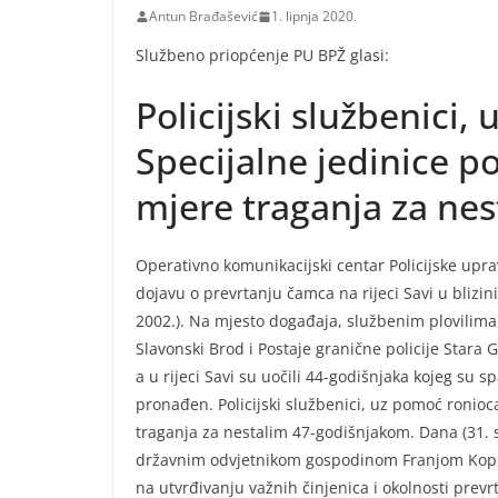
Antun Brađašević
1. lipnja 2020.
Službeno priopćenje PU BPŽ glasi:
Policijski službenici,
Specijalne jedinice po
mjere traganja za ne
Operativno komunikacijski centar Policijske uprav
dojavu o prevrtanju čamca na rijeci Savi u blizini
2002.). Na mjesto događaja, službenim plovilima, 
Slavonski Brod i Postaje granične policije Stara G
a u rijeci Savi su uočili 44-godišnjaka kojeg su s
pronađen. Policijski službenici, uz pomoć ronioca
traganja za nestalim 47-godišnjakom. Dana (31. sv
državnim odvjetnikom gospodinom Franjom Kopunić
na utvrđivanju važnih činjenica i okolnosti prev