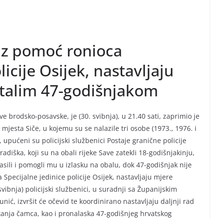
 uz pomoć ronioca
licije Osijek, nastavljaju
stalim 47-godišnjakom
e brodsko-posavske, je (30. svibnja), u 21.40 sati, zaprimio je
 mjesta Siče, u kojemu su se nalazile tri osobe (1973., 1976. i
upućeni su policijski službenici Postaje granične policije
radiška, koji su na obali rijeke Save zatekli 18-godišnjakinju,
pasili i pomogli mu u izlasku na obalu, dok 47-godišnjak nije
 Specijalne jedinice policije Osijek, nastavljaju mjere
ibnja) policijski službenici, u suradnji sa Županijskim
, izvršit će očevid te koordinirano nastavljaju daljnji rad
rtanja čamca, kao i pronalaska 47-godišnjeg hrvatskog