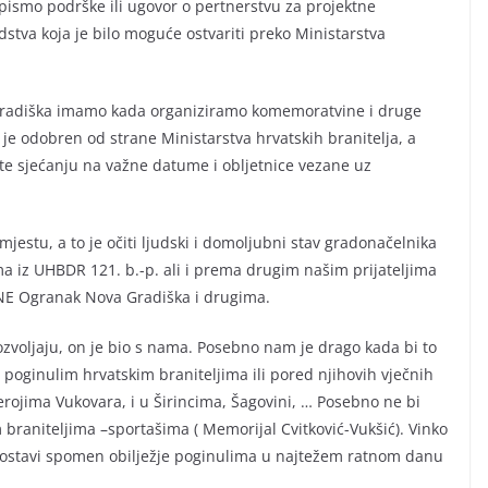
pismo podrške ili ugovor o pertnerstvu za projektne
edstva koja je bilo moguće ostvariti preko Ministarstva
Gradiška imamo kada organiziramo komemoratvine i druge
je odobren od strane Ministarstva hrvatskih branitelja, a
 te sjećanju na važne datume i obljetnice vezane uz
mjestu, a to je očiti ljudski i domoljubni stav gradonačelnika
ma iz UHBDR 121. b.-p. ali i prema drugim našim prijateljima
UNE Ogranak Nova Gradiška i drugima.
voljaju, on je bio s nama. Posebno nam je drago kada bi to
poginulim hrvatskim braniteljima ili pored njihovih vječnih
herojima Vukovara, i u Širincima, Šagovini, … Posebno ne bi
braniteljima –sportašima ( Memorijal Cvitković-Vukšić). Vinko
postavi spomen obilježje poginulima u najtežem ratnom danu