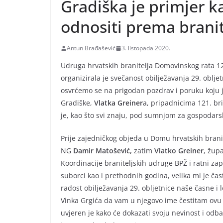
Gradiška je primjer k
odnositi prema branit
Antun Brađašević
3. listopada 2020.
Udruga hrvatskih branitelja Domovinskog rata 1
organizirala je svečanost obilježavanja 29. oblj
osvrćemo se na prigodan pozdrav i poruku koju 
Gradiške,
Vlatka Greiner
a, pripadnicima 121. b
je, kao što svi znaju, pod sumnjom za gospodarsk
Prije zajedničkog objeda u Domu hrvatskih brani
NG
Damir Matošević,
zatim
Vlatko Greiner
, žup
Koordinacije braniteljskih udruge BPŽ i ratni za
suborci kao i prethodnih godina, velika mi je čas
radost obilježavanja 29. obljetnice naše časne 
Vinka Grgića da vam u njegovo ime čestitam ovu o
uvjeren je kako će dokazati svoju nevinost i odbac