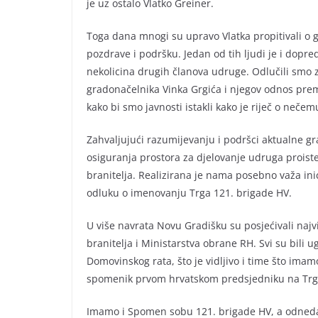
je uz ostalo Vlatko Greiner.
Toga dana mnogi su upravo Vlatka propitivali o g
pozdrave i podršku. Jedan od tih ljudi je i dop
nekolicina drugih članova udruge. Odlučili smo 
gradonačelnika Vinka Grgića i njegov odnos pre
kako bi smo javnosti istakli kako je riječ o nečem
Zahvaljujući razumijevanju i podršci aktualne g
osiguranja prostora za djelovanje udruga proist
branitelja. Realizirana je nama posebno važa inic
odluku o imenovanju Trga 121. brigade HV.
U više navrata Novu Gradišku su posjećivali najv
branitelja i Ministarstva obrane RH. Svi su bili
Domovinskog rata, što je vidljivo i time što ima
spomenik prvom hrvatskom predsjedniku na Trg
Imamo i Spomen sobu 121. brigade HV, a odnedavn