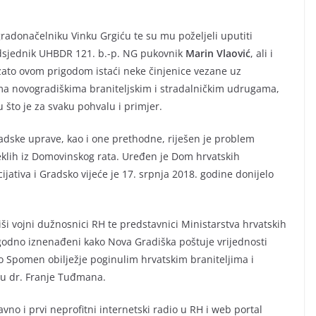
radonačelniku Vinku Grgiću te su mu poželjeli uputiti
redsjednik UHBDR 121. b.-p. NG pukovnik
Marin Vlaović
, ali i
zato ovom prigodom istaći neke činjenice vezane uz
ma novogradiškima braniteljskim i stradalničkim udrugama,
u što je za svaku pohvalu i primjer.
radske uprave, kao i one prethodne, riješen je problem
eklih iz Domovinskog rata. Uređen je Dom hrvatskih
ijativa i Gradsko vijeće je 17. srpnja 2018. godine donijelo
iši vojni dužnosnici RH te predstavnici Ministarstva hrvatskih
 ugodno iznenađeni kako Nova Gradiška poštuje vrijednosti
mo Spomen obilježje poginulim hrvatskim braniteljima i
u dr. Franje Tuđmana.
o i prvi neprofitni internetski radio u RH i web portal