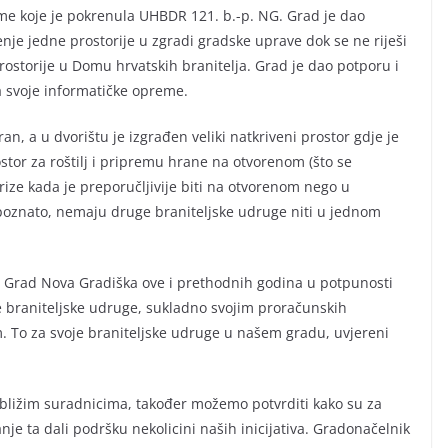
rme koje je pokrenula UHBDR 121. b.-p. NG. Grad je dao
je jedne prostorije u zgradi gradske uprave dok se ne riješi
rostorije u Domu hrvatskih branitelja. Grad je dao potporu i
a svoje informatičke opreme.
n, a u dvorištu je izgrađen veliki natkriveni prostor gdje je
stor za roštilj i pripremu hrane na otvorenom (što se
ze kada je preporučljivije biti na otvorenom nego u
 poznato, nemaju druge braniteljske udruge niti u jednom
 Grad Nova Gradiška ove i prethodnih godina u potpunosti
e braniteljske udruge, sukladno svojim proračunskih
. To za svoje braniteljske udruge u našem gradu, uvjereni
ajbližim suradnicima, također možemo potvrditi kako su za
je ta dali podršku nekolicini naših inicijativa. Gradonačelnik