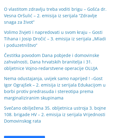
O vlastitom zdravlju treba voditi brigu – Gošća dr.
Vesna Oršulić – 2. emisija iz serijala “Zdravlje
snaga za život”
Volimo živjeti i napredovati u svom kraju – Gosti
Tihana i Josip Dročić – 3. emisija iz serijala „Mladi
i poduzetništvo“
Čestitka povodom Dana pobjede i domovinske
zahvalnosti, Dana hrvatskih branitelja i 31.
obljetnice Vojno-redarstvene operacije OLUJA
Nema odustajanja, uvijek samo naprijed ! –Gost
Igor Ograjšek – 2. emisija iz serijala Edukacijom u
borbi protiv predrasuda i stereotipa prema
marginaliziranim skupinama
Svečano obilježena 35. obljetnica ustroja 3. bojne
108. brigade HV – 2. emisija iz serijala Vrijednosti
Domovinskog rata