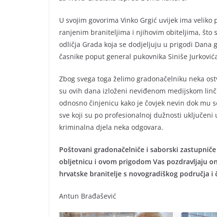
U svojim govorima Vinko Grgić uvijek ima veliko 
ranjenim braniteljima i njihovim obiteljima, što s
odličja Grada koja se dodjeljuju u prigodi Dana
časnike poput general pukovnika Siniše Jurković
Zbog svega toga želimo gradonačelniku neka ostvar
su ovih dana izloženi neviđenom medijskom linču
odnosno činjenicu kako je čovjek nevin dok mu se
sve koji su po profesionalnoj dužnosti uključeni 
kriminalna djela neka odgovara.
Poštovani gradonačelniče i saborski zastupniče
obljetnicu i ovom prigodom Vas pozdravljaju oni 
hrvatske branitelje s novogradiškog područja i č
Antun Brađašević