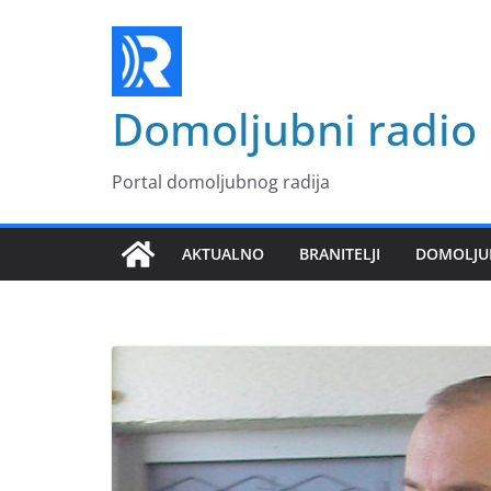
Skip
to
content
Domoljubni radio
Portal domoljubnog radija
AKTUALNO
BRANITELJI
DOMOLJU