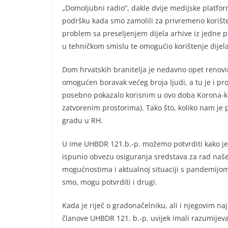
„Domoljubni radio“, dakle dvije medijske platfo
podršku kada smo zamolili za privremeno korišten
problem sa preseljenjem dijela arhive iz jedne p
u tehničkom smislu te omogućio korištenje dijel
Dom hrvatskih branitelja je nedavno opet renovira
omogućen boravak većeg broja ljudi, a tu je i pro
posebno pokazalo korisnim u ovo doba Korona-kri
zatvorenim prostorima). Tako što, koliko nam je
gradu u RH.
U ime UHBDR 121.b.-p. možemo potvrditi kako je
ispunio obvezu osiguranja sredstava za rad naš
mogućnostima i aktualnoj situaciji s pandemijom
smo, mogu potvrditi i drugi.
Kada je riječ o gradonačelniku, ali i njegovim n
članove UHBDR 121. b.-p. uvijek imali razumijevan