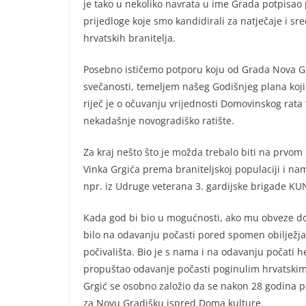
je tako u nekoliko navrata u ime Grada potpisao 
prijedloge koje smo kandidirali za natječaje i sr
hrvatskih branitelja.
Posebno ističemo potporu koju od Grada Nova 
svečanosti, temeljem našeg Godišnjeg plana koji 
riječ je o očuvanju vrijednosti Domovinskog rata
nekadašnje novogradiško ratište.
Za kraj nešto što je možda trebalo biti na prvom 
Vinka Grgića prema braniteljskoj populaciji i na
npr. iz Udruge veterana 3. gardijske brigade K
Kada god bi bio u mogućnosti, ako mu obveze doz
bilo na odavanju počasti pored spomen obilježja 
počivališta. Bio je s nama i na odavanju počati 
propuštao odavanje počasti poginulim hrvatskim 
Grgić se osobno založio da se nakon 28 godina 
za Novu Gradišku ispred Doma kulture.