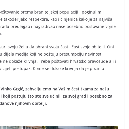
poštovanje prema braniteljskoj populaciji i poginulim i
e također jako respektira, kao i činjenica kako je za najviša
 grada predlagao i nagrađivao naše posebno poštovane vojne
a.
i svoju želju da obrani svoju čast i čast svoje obitelji. Oni
 dijela medija koji ne poštuju presumpciju nevinosti
 ne dokaže krivnja. Treba poštovati hrvatsko pravosuđe ali i
u cijeli postupak. Kome se dokaže krivnja da je počinio
 Vinko Grgić, zahvaljujemo na Vašim čestitkama za našu
koji poštuju što ste sve učinili za svoj grad i posebno za
lanove njihovih obitelji.