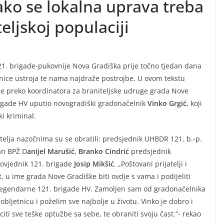
ako se lokalna uprava treba
eljskoj populaciji
21. brigade-pukovnije Nova Gradiška prije točno tjedan dana
etnice ustroja te nama najdraže postrojbe. U ovom tekstu
je preko koordinatora za braniteljske udruge grada Nove
rigade HV uputio novogradiški gradonačelnik
Vinko Grgić
, koji
i kriminal.
telja nazočnima su se obratili: predsjednik UHBDR 121. b.-p.
an BPŽ D
anijel Marušić
,
Branko Cindrić
predsjednik
povjednik 121. brigade
Josip Mikšić
. „Poštovani prijatelji i
t, u ime grada Nove Gradiške biti ovdje s vama i podijeliti
i legendarne 121. brigade HV. Zamoljen sam od gradonačelnika
bljetnicu i poželim sve najbolje u životu. Vinko je dobro i
iti sve teške optužbe sa sebe, te obraniti svoju čast.“- rekao