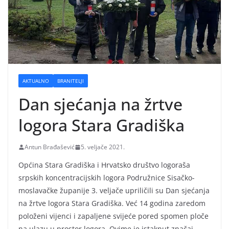
AKTUALNO
BRANITELJI
Dan sjećanja na žrtve
logora Stara Gradiška
Antun Brađašević
5. veljače 2021.
Općina Stara Gradiška i Hrvatsko društvo logoraša
srpskih koncentracijskih logora Podružnice Sisačko-
moslavačke županije 3. veljače upriličili su Dan sjećanja
na žrtve logora Stara Gradiška. Već 14 godina zaredom
položeni vijenci i zapaljene svijeće pored spomen ploče
na ulazu u prostor logora. Ovime je istaknut značaj