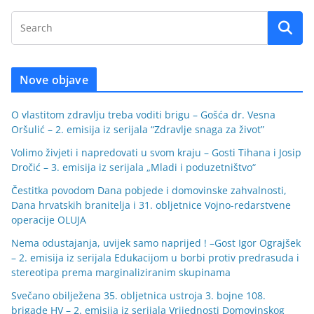
Nove objave
O vlastitom zdravlju treba voditi brigu – Gošća dr. Vesna
Oršulić – 2. emisija iz serijala “Zdravlje snaga za život”
Volimo živjeti i napredovati u svom kraju – Gosti Tihana i Josip
Dročić – 3. emisija iz serijala „Mladi i poduzetništvo“
Čestitka povodom Dana pobjede i domovinske zahvalnosti,
Dana hrvatskih branitelja i 31. obljetnice Vojno-redarstvene
operacije OLUJA
Nema odustajanja, uvijek samo naprijed ! –Gost Igor Ograjšek
– 2. emisija iz serijala Edukacijom u borbi protiv predrasuda i
stereotipa prema marginaliziranim skupinama
Svečano obilježena 35. obljetnica ustroja 3. bojne 108.
brigade HV – 2. emisija iz serijala Vrijednosti Domovinskog