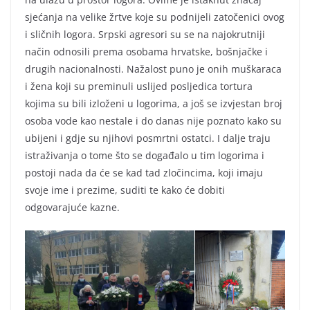
sjećanja na velike žrtve koje su podnijeli zatočenici ovog
i sličnih logora. Srpski agresori su se na najokrutniji
način odnosili prema osobama hrvatske, bošnjačke i
drugih nacionalnosti. Nažalost puno je onih muškaraca
i žena koji su preminuli uslijed posljedica tortura
kojima su bili izloženi u logorima, a još se izvjestan broj
osoba vode kao nestale i do danas nije poznato kako su
ubijeni i gdje su njihovi posmrtni ostatci. I dalje traju
istraživanja o tome što se događalo u tim logorima i
postoji nada da će se kad tad zločincima, koji imaju
svoje ime i prezime, suditi te kako će dobiti
odgovarajuće kazne.