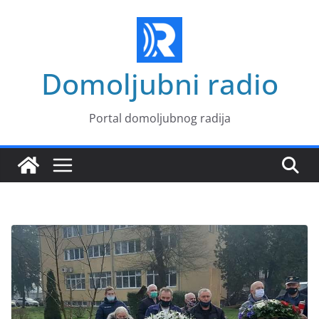
Skip
to
content
Domoljubni radio
Portal domoljubnog radija