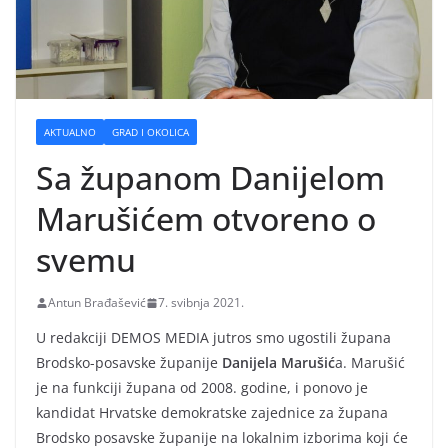
AKTUALNO
GRAD I OKOLICA
Sa županom Danijelom
Marušićem otvoreno o
svemu
Antun Brađašević
7. svibnja 2021.
U redakciji DEMOS MEDIA jutros smo ugostili župana
Brodsko-posavske županije
Danijela Marušić
a. Marušić
je na funkciji župana od 2008. godine, i ponovo je
kandidat Hrvatske demokratske zajednice za župana
Brodsko posavske županije na lokalnim izborima koji će