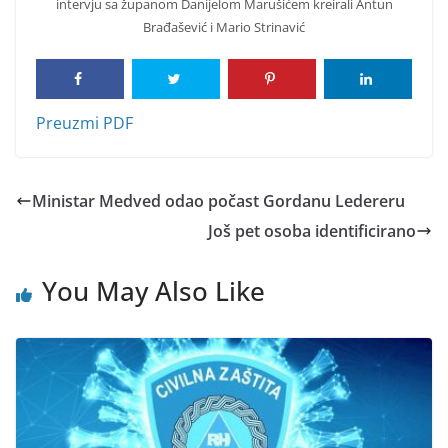
intervju sa županom Danijelom Marušićem kreirali Antun
Brađašević i Mario Strinavić
Preuzmi PDF
Ministar Medved odao počast Gordanu Ledereru
Još pet osoba identificirano
You May Also Like