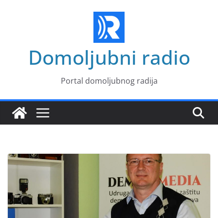
Skip
to
content
Domoljubni radio
Portal domoljubnog radija