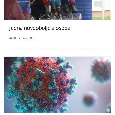
Jedna novooboljela osoba
18. svibnja 2020.