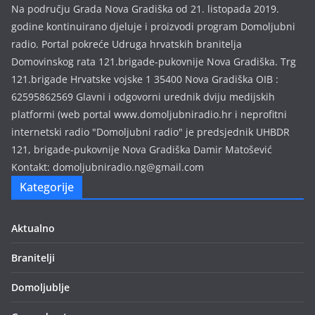
Na području Grada Nova Gradiška od 21. listopada 2019.
s
godine kontinuirano djeluje i proizvodi program Domoljubni
i
radio. Portal pokreće Udruga hrvatskih branitelja
j
Domovinskog rata 121.brigade-pukovnije Nova Gradiška. Trg
a
121.brigade Hrvatske vojske 1 35400 Nova Gradiška OIB :
62595862569 Glavni i odgovorni urednik dviju medijskih
platformi (web portal www.domoljubniradio.hr i neprofitni
internetski radio "Domoljubni radio" je predsjednik UHBDR
121, brigade-pukovnije Nova Gradiška Damir Matošević
Kontakt: domoljubniradio.ng@gmail.com
Kategorije
Aktualno
Branitelji
Domoljublje