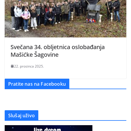
Svečana 34. obljetnica oslobađanja
Mašićke Šagovine
22. prosinca 2025.
Pratite nas na Facebooku
Slušaj uživo