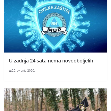
U zadnja 24 sata nema novooboljelih
20. svibnja 2020.