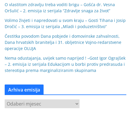
O vlastitom zdravlju treba voditi brigu – Gošća dr. Vesna
Oršulić – 2. emisija iz serijala “Zdravlje snaga za život”
Volimo živjeti i napredovati u svom kraju – Gosti Tihana i Josip
Dročić – 3. emisija iz serijala „Mladi i poduzetništvo“
Čestitka povodom Dana pobjede i domovinske zahvalnosti,
Dana hrvatskih branitelja i 31. obljetnice Vojno-redarstvene
operacije OLUJA
Nema odustajanja, uvijek samo naprijed ! –Gost Igor Ograjšek
– 2. emisija iz serijala Edukacijom u borbi protiv predrasuda i
stereotipa prema marginaliziranim skupinama
Arhiva emisija
A
r
h
i