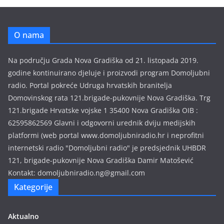
v
a
e
O nama
m
i
Na području Grada Nova Gradiška od 21. listopada 2019.
s
godine kontinuirano djeluje i proizvodi program Domoljubni
i
radio. Portal pokreće Udruga hrvatskih branitelja
j
Domovinskog rata 121.brigade-pukovnije Nova Gradiška. Trg
a
121.brigade Hrvatske vojske 1 35400 Nova Gradiška OIB :
62595862569 Glavni i odgovorni urednik dviju medijskih
platformi (web portal www.domoljubniradio.hr i neprofitni
internetski radio "Domoljubni radio" je predsjednik UHBDR
121, brigade-pukovnije Nova Gradiška Damir Matošević
Kontakt: domoljubniradio.ng@gmail.com
Kategorije
Aktualno