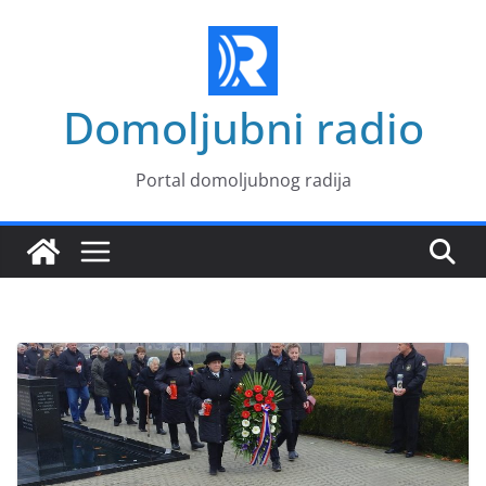
Skip
to
content
Domoljubni radio
Portal domoljubnog radija