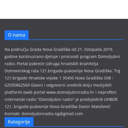
h
i
v
a
e
O nama
m
i
Na području Grada Nova Gradiška od 21. listopada 2019.
s
godine kontinuirano djeluje i proizvodi program Domoljubni
i
radio. Portal pokreće Udruga hrvatskih branitelja
j
Domovinskog rata 121.brigade-pukovnije Nova Gradiška. Trg
a
121.brigade Hrvatske vojske 1 35400 Nova Gradiška OIB :
62595862569 Glavni i odgovorni urednik dviju medijskih
platformi (web portal www.domoljubniradio.hr i neprofitni
internetski radio "Domoljubni radio" je predsjednik UHBDR
121, brigade-pukovnije Nova Gradiška Damir Matošević
Kontakt: domoljubniradio.ng@gmail.com
Kategorije