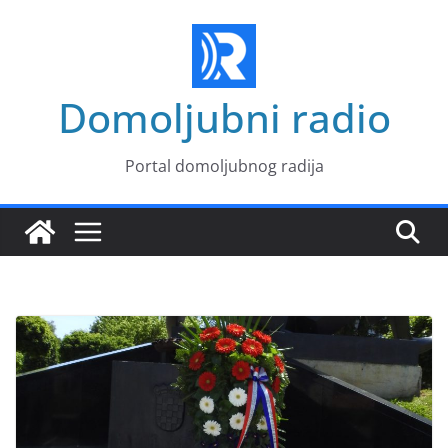
Skip
to
content
Domoljubni radio
Portal domoljubnog radija