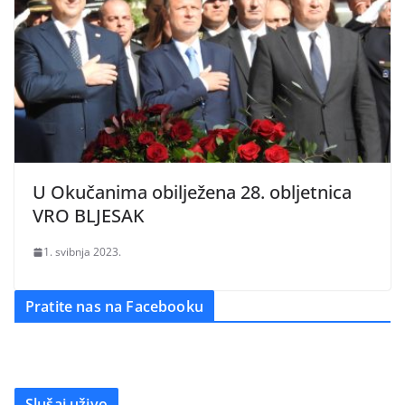
U Okučanima obilježena 28. obljetnica
VRO BLJESAK
1. svibnja 2023.
Pratite nas na Facebooku
Slušaj uživo