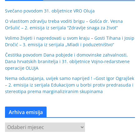
Svečano povodom 31. obljetnice VRO Oluja
O vlastitom zdravlju treba voditi brigu – Gošća dr. Vesna
Oršulić – 2. emisija iz serijala “Zdravlje snaga za život”
Volimo živjeti i napredovati u svom kraju – Gosti Tihana i Josip
Dročić – 3. emisija iz serijala „Mladi i poduzetništvo“
Čestitka povodom Dana pobjede i domovinske zahvalnosti,
Dana hrvatskih branitelja i 31. obljetnice Vojno-redarstvene
operacije OLUJA
Nema odustajanja, uvijek samo naprijed ! –Gost Igor Ograjšek
– 2. emisija iz serijala Edukacijom u borbi protiv predrasuda i
stereotipa prema marginaliziranim skupinama
Arhiva emisija
A
r