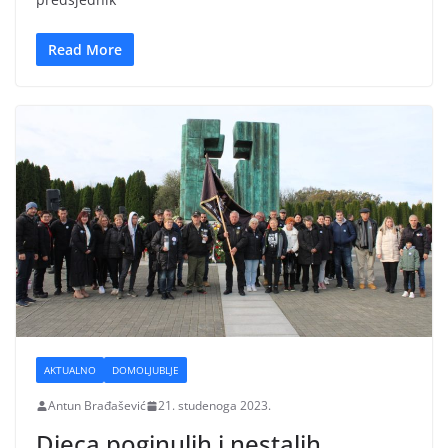
Read More
AKTUALNO
DOMOLJUBLJE
Antun Brađašević
21. studenoga 2023.
Djeca poginulih i nestalih