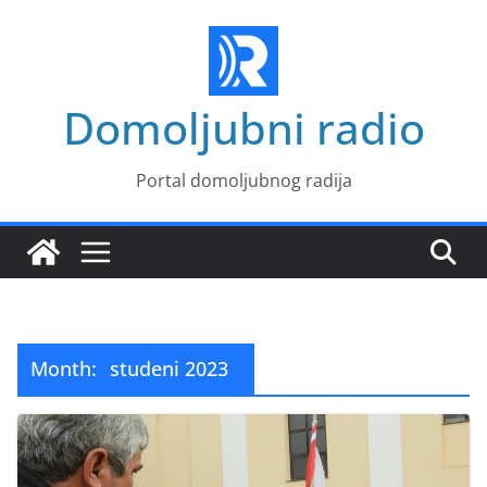
Skip
to
content
Domoljubni radio
Portal domoljubnog radija
Month:
studeni 2023