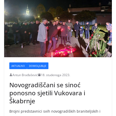
AKTUALNO
DOMOLJUBLJE
Antun Brađašević
18. studenoga 2023.
Novogradiščani se sinoć
ponosno sjetili Vukovara i
Škabrnje
Brojni predstavnici svih novogradiških braniteljskih i