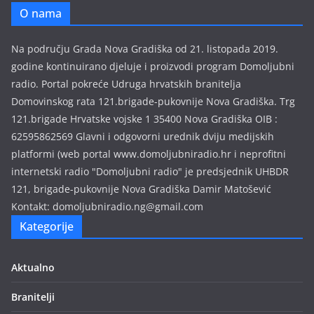
e
O nama
m
i
Na području Grada Nova Gradiška od 21. listopada 2019.
s
godine kontinuirano djeluje i proizvodi program Domoljubni
i
radio. Portal pokreće Udruga hrvatskih branitelja
j
Domovinskog rata 121.brigade-pukovnije Nova Gradiška. Trg
a
121.brigade Hrvatske vojske 1 35400 Nova Gradiška OIB :
62595862569 Glavni i odgovorni urednik dviju medijskih
platformi (web portal www.domoljubniradio.hr i neprofitni
internetski radio "Domoljubni radio" je predsjednik UHBDR
121, brigade-pukovnije Nova Gradiška Damir Matošević
Kontakt: domoljubniradio.ng@gmail.com
Kategorije
Aktualno
Branitelji