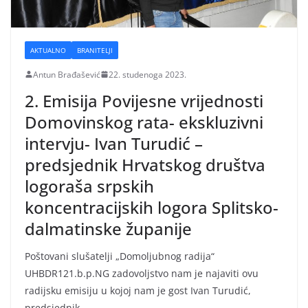
AKTUALNO
BRANITELJI
Antun Brađašević
22. studenoga 2023.
2. Emisija Povijesne vrijednosti
Domovinskog rata- ekskluzivni
intervju- Ivan Turudić –
predsjednik Hrvatskog društva
logoraša srpskih
koncentracijskih logora Splitsko-
dalmatinske županije
Poštovani slušatelji „Domoljubnog radija“
UHBDR121.b.p.NG zadovoljstvo nam je najaviti ovu
radijsku emisiju u kojoj nam je gost Ivan Turudić,
predsjednik