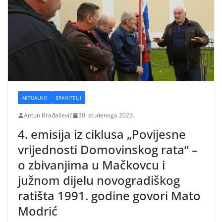
AKTUALNO
BRANITELJI
Antun Brađašević
30. studenoga 2023.
4. emisija iz ciklusa „Povijesne
vrijednosti Domovinskog rata“ –
o zbivanjima u Mačkovcu i
južnom dijelu novogradiškog
ratišta 1991. godine govori Mato
Modrić