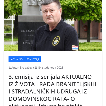
AKTUALNO
BRANITELJI
Antun Brađašević
19. studenoga 2023.
3. emisija iz serijala AKTUALNO
IZ ŽIVOTA I RADA BRANITELJSKIH
I STRADALNIČKIH UDRUGA IZ
DOMOVINSKOG RATA- O
aktivnosti Udruge hrvatskih