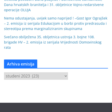
Dana hrvatskih branitelja i 31. obljetnice Vojno-redarstvene
operacije OLUJA
Nema odustajanja, uvijek samo naprijed ! –Gost Igor Ograjšek
– 2. emisija iz serijala Edukacijom u borbi protiv predrasuda i
stereotipa prema marginaliziranim skupinama
Svečano obilježena 35. obljetnica ustroja 3. bojne 108.
brigade HV – 2. emisija iz serijala Vrijednosti Domovinskog
rata
Arhiva emisija
A
r
h
i
v
a