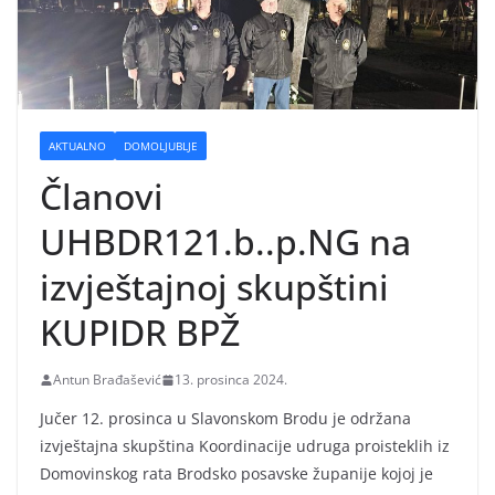
AKTUALNO
DOMOLJUBLJE
Članovi
UHBDR121.b..p.NG na
izvještajnoj skupštini
KUPIDR BPŽ
Antun Brađašević
13. prosinca 2024.
Jučer 12. prosinca u Slavonskom Brodu je održana
izvještajna skupština Koordinacije udruga proisteklih iz
Domovinskog rata Brodsko posavske županije kojoj je