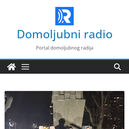
Skip
to
content
Domoljubni radio
Portal domoljubnog radija