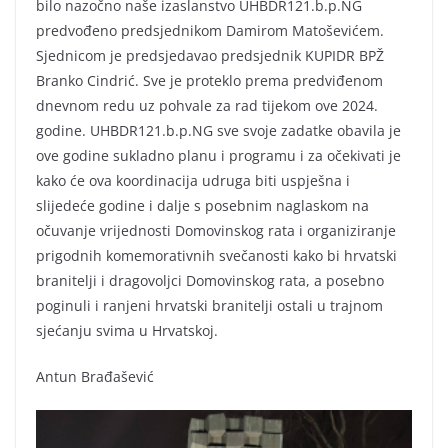
bilo nazočno naše izaslanstvo UHBDR121.b.p.NG
predvođeno predsjednikom Damirom Matoševićem.
Sjednicom je predsjedavao predsjednik KUPIDR BPŽ
Branko Cindrić. Sve je proteklo prema predviđenom
dnevnom redu uz pohvale za rad tijekom ove 2024.
godine. UHBDR121.b.p.NG sve svoje zadatke obavila je
ove godine sukladno planu i programu i za očekivati je
kako će ova koordinacija udruga biti uspješna i
slijedeće godine i dalje s posebnim naglaskom na
očuvanje vrijednosti Domovinskog rata i organiziranje
prigodnih komemorativnih svečanosti kako bi hrvatski
branitelji i dragovoljci Domovinskog rata, a posebno
poginuli i ranjeni hrvatski branitelji ostali u trajnom
sjećanju svima u Hrvatskoj.
Antun Brađašević