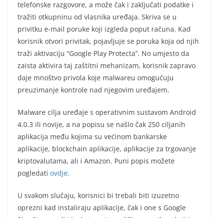
telefonske razgovore, a može čak i zaključati podatke i
tražiti otkupninu od vlasnika uređaja. Skriva se u
privitku e-mail poruke koji izgleda poput računa. Kad
korisnik otvori privitak, pojavljuje se poruka koja od njih
traži aktivaciju “Google Play Protecta”. No umjesto da
zaista aktivira taj zaštitni mehanizam, korisnik zapravo
daje mnoštvo privola koje malwareu omogućuju
preuzimanje kontrole nad njegovim uređajem.
Malware cilja uređaje s operativnim sustavom Android
4.0.3 ili novije, a na popisu se našlo čak 250 ciljanih
aplikacija među kojima su većinom bankarske
aplikacije, blockchain aplikacije, aplikacije za trgovanje
kriptovalutama, ali i Amazon. Puni popis možete
pogledati
ovdje
.
U svakom slučaju, korisnici bi trebali biti izuzetno
oprezni kad instaliraju aplikacije, čak i one s Google