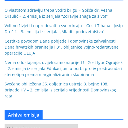
O vlastitom zdravlju treba voditi brigu – Gošća dr. Vesna
Oršulić – 2. emisija iz serijala “Zdravlje snaga za život”
Volimo živjeti i napredovati u svom kraju – Gosti Tihana i Josip
Dročić – 3. emisija iz serijala „Mladi i poduzetništvo“
Čestitka povodom Dana pobjede i domovinske zahvalnosti,
Dana hrvatskih branitelja i 31. obljetnice Vojno-redarstvene
operacije OLUJA
Nema odustajanja, uvijek samo naprijed ! –Gost Igor Ograjšek
– 2. emisija iz serijala Edukacijom u borbi protiv predrasuda i
stereotipa prema marginaliziranim skupinama
Svečano obilježena 35. obljetnica ustroja 3. bojne 108.
brigade HV – 2. emisija iz serijala Vrijednosti Domovinskog
rata
Arhiva emisija
A