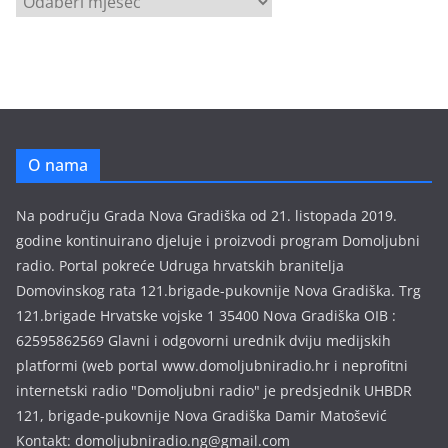
r
h
i
v
a
e
O nama
m
i
Na području Grada Nova Gradiška od 21. listopada 2019.
s
godine kontinuirano djeluje i proizvodi program Domoljubni
i
radio. Portal pokreće Udruga hrvatskih branitelja
j
Domovinskog rata 121.brigade-pukovnije Nova Gradiška. Trg
a
121.brigade Hrvatske vojske 1 35400 Nova Gradiška OIB :
62595862569 Glavni i odgovorni urednik dviju medijskih
platformi (web portal www.domoljubniradio.hr i neprofitni
internetski radio "Domoljubni radio" je predsjednik UHBDR
121, brigade-pukovnije Nova Gradiška Damir Matošević
Kontakt: domoljubniradio.ng@gmail.com