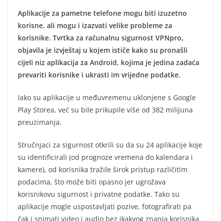
Aplikacije za pametne telefone mogu biti izuzetno
korisne, ali mogu i izazvati velike probleme za
korisnike. Tvrtka za računalnu sigurnost VPNpro,
objavila je izvještaj u kojem ističe kako su pronašli
cijeli niz aplikacija za Android, kojima je jedina zadaća
prevariti korisnike i ukrasti im vrijedne podatke.
Iako su aplikacije u međuvremenu uklonjene s Google
Play Storea, već su bile prikupile više od 382 milijuna
preuzimanja.
Stručnjaci za sigurnost otkrili su da su 24 aplikacije koje
su identificirali (od prognoze vremena do kalendara i
kamere), od korisnika tražile širok pristup različitim
podacima, što može biti opasno jer ugrožava
korisnikovu sigurnost i privatne podatke. Tako su
aplikacije mogle uspostavljati pozive, fotografirati pa
čak i snimati video i audio bez ikakvog znanja korisnika.