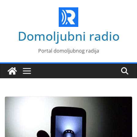
Skip
to
content
Domoljubni radio
Portal domoljubnog radija