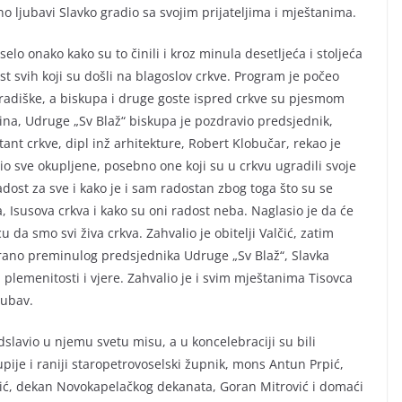
no ljubavi Slavko gradio sa svojim prijateljima i mještanima.
elo onako kako su to činili i kroz minula desetljeća i stoljeća
ost svih koji su došli na blagoslov crkve. Program je počeo
adiške, a biskupa i druge goste ispred crkve su pjesmom
ina, Udruge „Sv Blaž“ biskupa je pozdravio predsjednik,
ant crkve, dipl inž arhitekture, Robert Klobučar, rekao je
vio sve okupljene, posebno one koji su u crkvu ugradili svoje
adost za sve i kako je i sam radostan zbog toga što su se
va, Isusova crkva i kako su oni radost neba. Naglasio je da će
u da smo svi živa crkva. Zahvalio je obitelji Valčić, zatim
 rano preminulog predsjednika Udruge „Sv Blaž“, Slavka
, plemenitosti i vjere. Zahvalio je i svim mještanima Tisovca
jubav.
slavio u njemu svetu misu, a u koncelebraciji su bili
ije i raniji staropetrovoselski župnik, mons Antun Prpić,
pić, dekan Novokapelačkog dekanata, Goran Mitrović i domaći