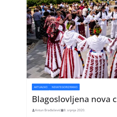
AKTUALNO
NEKATEGORIZIRANO
Blagoslovljena nova c
Antun Brađašević
8. srpnja 2020.