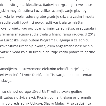
com, vitrajima, klecalima. Radovi na izgradnji crkve su se
cijskim mogućnostima i uz veliko razumijevanje glavnog
. koja je izvela radove grube gradnje crkve, a zatim i mosta
sudjelovali i obrtnici novogradiškog kraja te mještani
ovaj projekt, kao pozitivan primjer zajedništva, prepoznala i
g vremena značajno sudjelovala u financiranju radova. U 2018.
dova Europske unije putem Programa ulaganja u zajednicu
a aktivnostima uređenja okoliša, osim angažmana nesebičnih
vatskih voda koje su uredile obližnje korito potoka te općine
sta.
nametljivim, a istovremeno efektnim tehničkim rješenjima
eri Ivan Rašić i Ante Dukić, selo Tisovac je dobilo decentan
 slavlja.
i su članovi udruge „Sveti Blaž“ koji su svake godine
ih zabava u Švicarskoj. Prošle godine, tijekom pripremnih
reminuo predsjednik Udruge, Slavko Mulac. Misa zadušnica