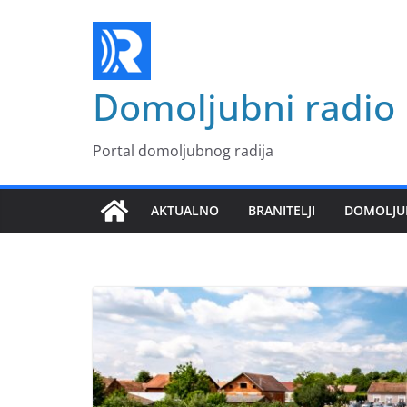
Skip
to
content
Domoljubni radio
Portal domoljubnog radija
AKTUALNO
BRANITELJI
DOMOLJU