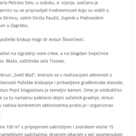
ario Petrovo Selo, u subotu, 4. srpnja, svečano je
ernici su se pripravljali trodnevnicom koju su vodili o.
 na Strmcu, zatim Siniša Paušić, župnik u Podravskim
lan u Zagrebu.
o požeški biskup msgr dr Antun Škvorčević.
radovi na izgradnji nove crkve, a na blagdan Svijećnice
v. Blaža, zaštitnika sela Tisovac.
ruzi „Sveti Blaž“, krenulo se s realizacijom aktivnosti s
glasnosti Požeške biskupije i pribavljene građevinske dozvole,
ntun Prpić blagoslovio je temeljni kamen, čime je simbolično
je za tu namjenu poklonio idejni začetnik gradnje, Antun
ećinu radova konkretnim aktivnostima pratio je i organizirao
.
ine 100 m² s pripojenom sakristijom i zvonikom visine 15
nenametljivim sadržajima: drvenim oltarom s već spomenutom