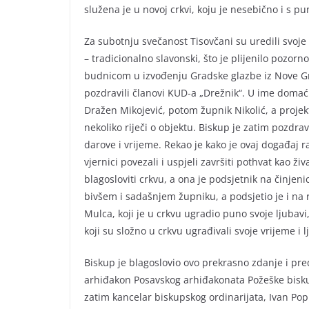
služena je u novoj crkvi, koju je nesebično i s pu
Za subotnju svečanost Tisovčani su uredili svoje s
– tradicionalno slavonski, što je plijenilo pozorn
budnicom u izvođenju Gradske glazbe iz Nove Gr
pozdravili članovi KUD-a „Drežnik“. U ime domać
Dražen Mikojević, potom župnik Nikolić, a projekt
nekoliko riječi o objektu. Biskup je zatim pozdra
darove i vrijeme. Rekao je kako je ovaj događaj r
vjernici povezali i uspjeli završiti pothvat kao ži
blagosloviti crkvu, a ona je podsjetnik na činjenic
bivšem i sadašnjem župniku, a podsjetio je i na
Mulca, koji je u crkvu ugradio puno svoje ljubavi
koji su složno u crkvu ugrađivali svoje vrijeme i l
Biskup je blagoslovio ovo prekrasno zdanje i pred
arhiđakon Posavskog arhiđakonata Požeške biskup
zatim kancelar biskupskog ordinarijata, Ivan Po