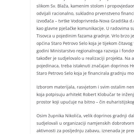
slikom Sv. Blaža, kamenim stolom i propovjedaoni
odvijali racionalno, sukladno prvenstveno finan
izvođača – tvrtke Vodoprivreda-Nova Gradiška d.d
kao glavne pješačke komunikacije. U radovima su 
Tisovca u pojedinim fazama gradnje. Vrlo brzo je 
općina Staro Petrovo Selo koja je tijekom čitavo
godini Ministarstvo regionalnoga razvoja i fon
također je sudjelovalo u realizaciji projekta. N
pojedinaca, treba istaknuti značajan doprinos Hr
Staro Petrovo Selo koja je financirala gradnju mo
Izborom materijala, rasvjetom i svim ostalim ne
koja potpisuju arhitekt Robert Klobučar te inženj
prostor koji upućuje na bitno – čin euharistijskog
Osim župnika Nikolića, velik doprinos gradnji dal
sudjelovali u organizaciji namjenskih dobrotvorn
aktivnosti za posljednju zabavu, iznenada je p