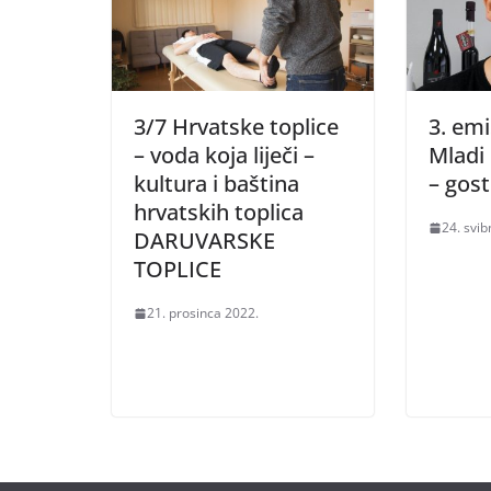
3/7 Hrvatske toplice
3. emis
– voda koja liječi –
Mladi 
kultura i baština
– gost
hrvatskih toplica
24. svib
DARUVARSKE
TOPLICE
21. prosinca 2022.