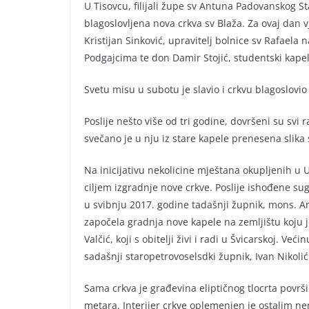
U Tisovcu, filijali župe sv Antuna Padovanskog St
blagoslovljena nova crkva sv Blaža. Za ovaj dan vj
Kristijan Sinković, upravitelj bolnice sv Rafaela
Podgajcima te don Damir Stojić, studentski kape
Svetu misu u subotu je slavio i crkvu blagoslovi
Poslije nešto više od tri godine, dovršeni su svi 
svečano je u nju iz stare kapele prenesena slika s
Na inicijativu nekolicine mještana okupljenih u Ud
ciljem izgradnje nove crkve. Poslije ishođene su
u svibnju 2017. godine tadašnji župnik, mons. A
započela gradnja nove kapele na zemljištu koju 
Valčić, koji s obitelji živi i radi u Švicarskoj. V
sadašnji staropetrovoselsdki župnik, Ivan Nikolić
Sama crkva je građevina eliptičnog tlocrta površ
metara. Interijer crkve oplemenjen je ostalim 