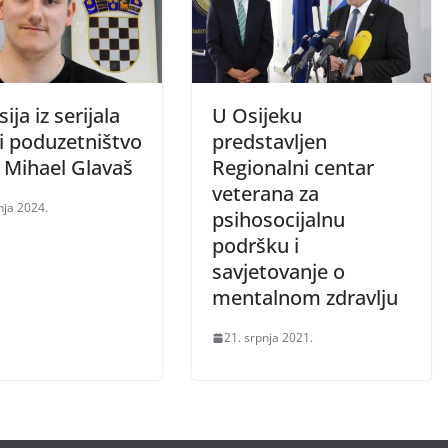
ija iz serijala
U Osijeku
i poduzetništvo
predstavljen
 Mihael Glavaš
Regionalni centar
veterana za
nja 2024.
psihosocijalnu
podršku i
savjetovanje o
mentalnom zdravlju
21. srpnja 2021.