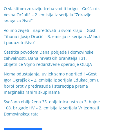
O vlastitom zdravlju treba voditi brigu – Gošća dr.
Vesna Oršulić – 2. emisija iz serijala “Zdravlje
snaga za život”
Volimo živjeti i napredovati u svom kraju – Gosti
Tihana i Josip Dročić – 3. emisija iz serijala „Mladi
i poduzetništvo“
Čestitka povodom Dana pobjede i domovinske
zahvalnosti, Dana hrvatskih branitelja i 31.
obljetnice Vojno-redarstvene operacije OLUJA
Nema odustajanja, uvijek samo naprijed ! –Gost
Igor Ograjšek – 2. emisija iz serijala Edukacijom u
borbi protiv predrasuda i stereotipa prema
marginaliziranim skupinama
Svečano obilježena 35. obljetnica ustroja 3. bojne
108. brigade HV – 2. emisija iz serijala Vrijednosti
Domovinskog rata