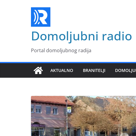
Skip
to
content
Domoljubni radio
Portal domoljubnog radija
AKTUALNO
BRANITELJI
DOMOLJU