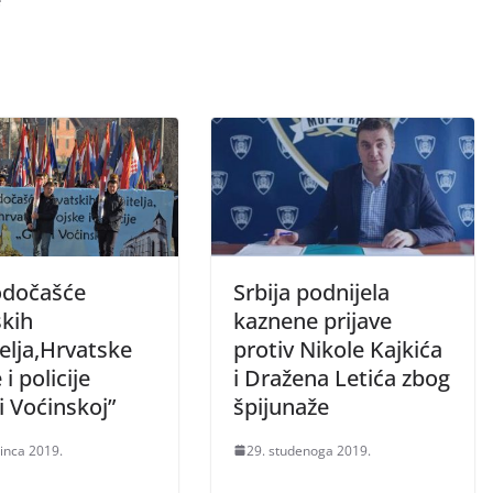
odočašće
Srbija podnijela
skih
kaznene prijave
elja,Hrvatske
protiv Nikole Kajkića
 i policije
i Dražena Letića zbog
i Voćinskoj”
špijunaže
sinca 2019.
29. studenoga 2019.