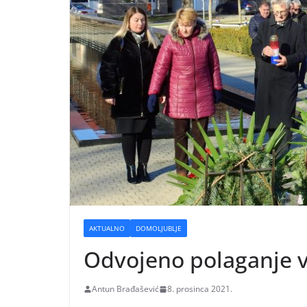
AKTUALNO
DOMOLJUBLJE
Odvojeno polaganje v
Antun Brađašević
8. prosinca 2021.