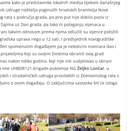
naime kako je predstavnike lokalnih medija tijekom današnjeg
ik Udruge roditelja poginulih hrvatskih branitelja Nove
 rata s područja grada, po prvi put nije dobilo poziv iz
ajima uz Dan grada, pa tako ni polaganju vijenaca u
ani takvim odnosom prema njima odlučili su vijence položiti
a gradska uprava nego u 12 sati. I predsjednik novogradiške
ođen spomenutim događajem pa je nekolicini novinara dao i
prijateljima koji su svojim životima obranili ovaj grad
as nakon toliko godina, koji nije niti sudjelovao u obrani
ao u ime UHBDR121.brigade-pukovnije NG
Željko Lončar
, u
jskih i stradalničkih udruga proisteklih iz Domovinskog rata s
ljano o ovom događaju. O zaključcima sastanka bit će istoga