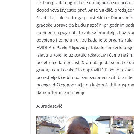
Uz Dan grada dogodila se i neugodna situacija, 
dopodneva izvjestio prof.
Ante Vukšić,
predsjedn
Gradiške, čak 9 udruga proisteklih iz Domovinskog
gradske uprave da budu nazočni prigodnim sadrž
spomen na poginule hrvatske branitelje. Razočar
odvojeno i to ne u 10 i 30 kada je to organiziral
HVIDRA-e
Pavle Filipović
je također bio vrlo pog
izjavu u kojoj je uz ostalo rekao: „Mi ćemo našim 
posebno odati počast. Sramota je da se netko dan
grada, usudi ovako što napraviti.“ Kako je rek
ponedjeljak će biti održan sastanak svih branitel
novogradiškog područja na kojem će biti rasprav
dana informirani mediji.
A.Brađašević