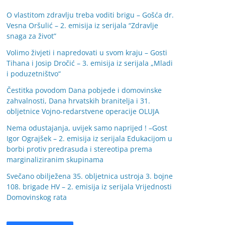
O vlastitom zdravlju treba voditi brigu – Gošća dr.
Vesna Oršulić – 2. emisija iz serijala “Zdravlje
snaga za život”
Volimo živjeti i napredovati u svom kraju – Gosti
Tihana i Josip Dročić – 3. emisija iz serijala „Mladi
i poduzetništvo“
Čestitka povodom Dana pobjede i domovinske
zahvalnosti, Dana hrvatskih branitelja i 31.
obljetnice Vojno-redarstvene operacije OLUJA
Nema odustajanja, uvijek samo naprijed ! –Gost
Igor Ograjšek – 2. emisija iz serijala Edukacijom u
borbi protiv predrasuda i stereotipa prema
marginaliziranim skupinama
Svečano obilježena 35. obljetnica ustroja 3. bojne
108. brigade HV – 2. emisija iz serijala Vrijednosti
Domovinskog rata