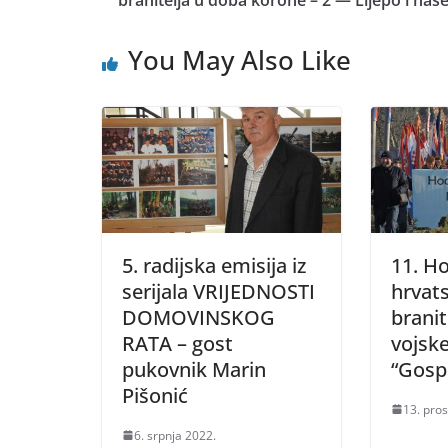
You May Also Like
5. radijska emisija iz
11. H
serijala VRIJEDNOSTI
hrvat
DOMOVINSKOG
branit
RATA – gost
vojske
pukovnik Marin
“Gosp
Pišonić
13. pro
6. srpnja 2022.