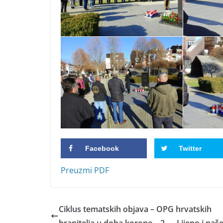
Facebook
Twitter
Preuzmi PDF
Ciklus tematskih objava – OPG hrvatskih
branitelja u doba korone – 2 — Lijepo i naš